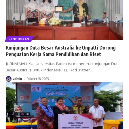
PENDIDIKAN
Kunjungan Duta Besar Australia ke Unpatti Dorong
Penguatan Kerja Sama Pendidikan dan Riset
JURNALMALUKU–Universitas Pattimura menerima kunjungan Duta
Besar Australia untuk Indonesia, H.E. Rod Brazier,
…
admin
Oktober 18, 2025