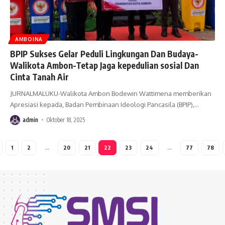
AMBOINA
BPIP Sukses Gelar Peduli Lingkungan Dan Budaya-
Walikota Ambon-Tetap Jaga kepedulian sosial Dan
Cinta Tanah Air
JURNALMALUKU-Walikota Ambon Bodewin Wattimena memberikan
Apresiasi kepada, Badan Pembinaan Ideologi Pancasila (BPIP),
…
admin
Oktober 18, 2025
1
2
…
20
21
22
23
24
…
77
78