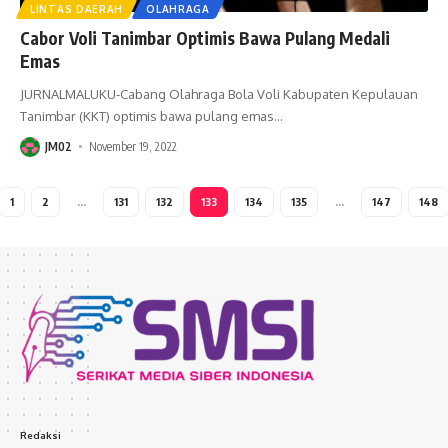
LINTAS DAERAH
OLAHRAGA
Cabor Voli Tanimbar Optimis Bawa Pulang Medali
Emas
JURNALMALUKU-Cabang Olahraga Bola Voli Kabupaten Kepulauan
Tanimbar (KKT) optimis bawa pulang emas
…
JM02
November 19, 2022
1
2
…
131
132
133
134
135
…
147
148
Redaksi