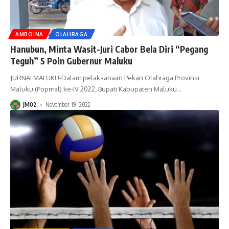
AMBOINA
OLAHRAGA
Hanubun, Minta Wasit-Juri Cabor Bela Diri “Pegang
Teguh” 5 Poin Gubernur Maluku
JURNALMALUKU-Dalam pelaksanaan Pekan Olahraga Provinsi
Maluku (Popmal) ke-IV 2022, Bupati Kabupaten Maluku
…
JM02
November 19, 2022