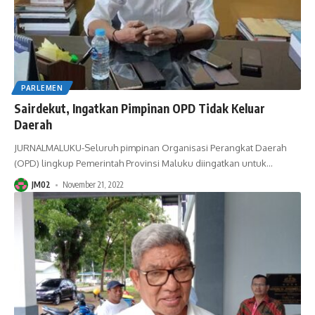
PARLEMEN
Sairdekut, Ingatkan Pimpinan OPD Tidak Keluar
Daerah
JURNALMALUKU-Seluruh pimpinan Organisasi Perangkat Daerah
(OPD) lingkup Pemerintah Provinsi Maluku diingatkan untuk
…
JM02
November 21, 2022