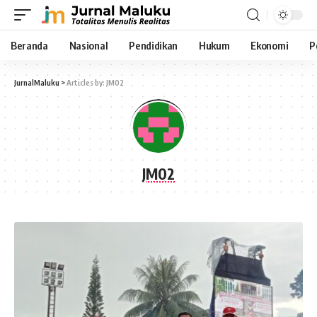
Beranda
Nasional
Pendidikan
Hukum
Ekonomi
P
JurnalMaluku
>
Articles by: JM02
JM02