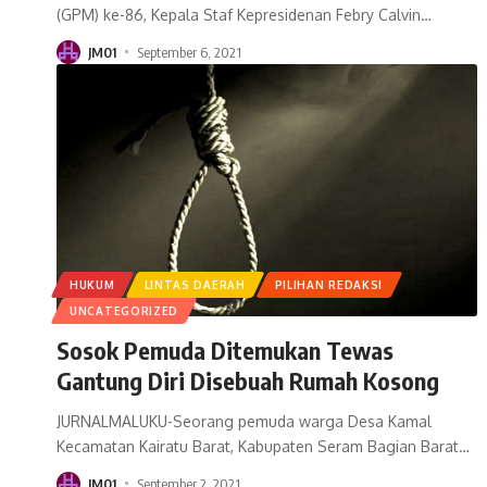
(GPM) ke-86, Kepala Staf Kepresidenan Febry Calvin
…
JM01
September 6, 2021
HUKUM
LINTAS DAERAH
PILIHAN REDAKSI
UNCATEGORIZED
Sosok Pemuda Ditemukan Tewas
Gantung Diri Disebuah Rumah Kosong
JURNALMALUKU-Seorang pemuda warga Desa Kamal
Kecamatan Kairatu Barat, Kabupaten Seram Bagian Barat
…
JM01
September 2, 2021