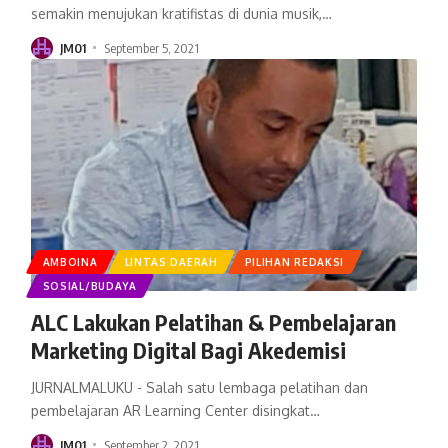
semakin menujukan kratifistas di dunia musik,
…
JM01
September 5, 2021
AMBOINA
LINTAS DAERAH
PILIHAN REDAKSI
SOSIAL/BUDAYA
ALC Lakukan Pelatihan & Pembelajaran
Marketing Digital Bagi Akedemisi
JURNALMALUKU - Salah satu lembaga pelatihan dan
pembelajaran AR Learning Center disingkat
…
JM01
September 2, 2021