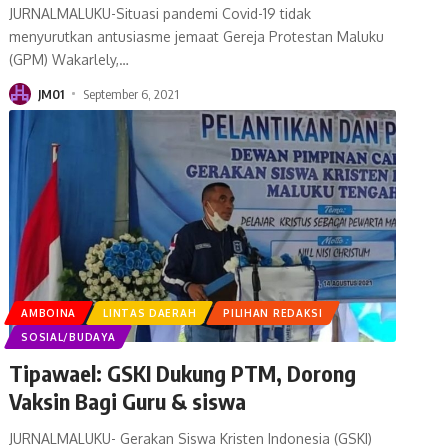
JURNALMALUKU-Situasi pandemi Covid-19 tidak
menyurutkan antusiasme jemaat Gereja Protestan Maluku
(GPM) Wakarlely,
…
JM01
September 6, 2021
AMBOINA
LINTAS DAERAH
PILIHAN REDAKSI
SOSIAL/BUDAYA
Tipawael: GSKI Dukung PTM, Dorong
Vaksin Bagi Guru & siswa
JURNALMALUKU- Gerakan Siswa Kristen Indonesia (GSKI)