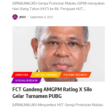
JURNALMALUKU-Gereja Protestan Maluku (GPM) merayakan
Hari Ulang Tahun (HUT) ke-86. Perayaan HUT
…
JM01
September 6, 2021
AMBOINA
LINTAS DAERAH
PILIHAN REDAKSI
SOSIAL/BUDAYA
FCT Gandeng AMGPM Rating X Silo
Gelar Turnamen PUBG
JURNALMALUKU-Menyambut HUT Gereja Protestan Maluku