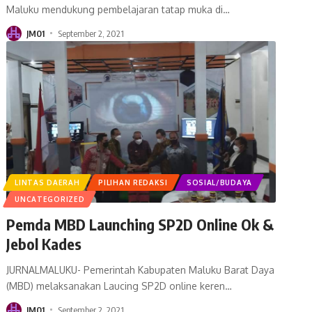
Maluku mendukung pembelajaran tatap muka di
…
JM01
September 2, 2021
LINTAS DAERAH
PILIHAN REDAKSI
SOSIAL/BUDAYA
UNCATEGORIZED
Pemda MBD Launching SP2D Online Ok &
Jebol Kades
JURNALMALUKU- Pemerintah Kabupaten Maluku Barat Daya
(MBD) melaksanakan Laucing SP2D online keren
…
JM01
September 2, 2021