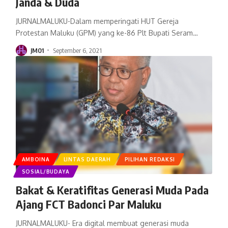
Janda & Duda
JURNALMALUKU-Dalam memperingati HUT Gereja
Protestan Maluku (GPM) yang ke-86 Plt Bupati Seram
…
JM01
September 6, 2021
AMBOINA
LINTAS DAERAH
PILIHAN REDAKSI
SOSIAL/BUDAYA
Bakat & Keratifitas Generasi Muda Pada
Ajang FCT Badonci Par Maluku
JURNALMALUKU- Era digital membuat generasi muda