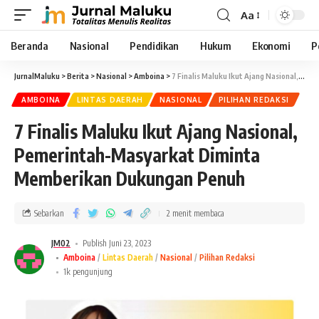
Aa
Beranda
Nasional
Pendidikan
Hukum
Ekonomi
P
JurnalMaluku
>
Berita
>
Nasional
>
Amboina
>
7 Finalis Maluku Ikut Ajang Nasional, Pemerintah-Masyarkat Diminta Memberikan Dukungan Penuh
AMBOINA
LINTAS DAERAH
NASIONAL
PILIHAN REDAKSI
7 Finalis Maluku Ikut Ajang Nasional,
Pemerintah-Masyarkat Diminta
Memberikan Dukungan Penuh
Sebarkan
2 menit membaca
JM02
Publish Juni 23, 2023
Amboina
Lintas Daerah
Nasional
Pilihan Redaksi
1k pengunjung