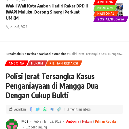
AMBOINA
Wakil Wali Kota Ambon Hadiri Raker DPD II
EKONOMI
IWAPI Maluku, Dorong Sinergi Perkuat
NASIONAL
UMKM
SOSIAL/BUDAYA
Agustus 6, 2026
JurnalMaluku
>
Berita
>
Nasional
>
Amboina
>
Polisi Jerat Tersangka Kasus Penganiayaan di Mangga Dua Dengan Cukup Bukti
AMBOINA
HUKUM
PILIHAN REDAKSI
Polisi Jerat Tersangka Kasus
Penganiayaan di Mangga Dua
Dengan Cukup Bukti
Sebarkan
3 menit membaca
JM02
Publish Juni 23, 2023
Amboina
Hukum
Pilihan Redaksi
572 pengunjung