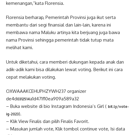
kemenangan,”kata Florensia.
Florensia berharap, Pemerintah Provinsi juga ikut serta
membantu dari segi finansial dan lain-lain, karena ini
membawa nama Maluku artinya kita berjuang juga bawa
nama Provinsi sehingga pemerintah tidak tutup mata
melihat kami.
Untuk diketahui, cara memberi dukungan kepada anak dan
adik-adik kami bisa dilakukan lewat voting. Berikut ini cara
cepat melakukan voting.
OXWAAAKCEHUPHZYWH237 organizer
de4d
a1d471f10ea909a589a32
0312514
– Buka website di bio Instagram Indonesia’s Girl (
bit.ly/vote-
).
ig-2023
– Klik View Finalis dan pilih Finalis Favorit.
– Masukan jumlah vote, Klik tombol continue vote, Isi data