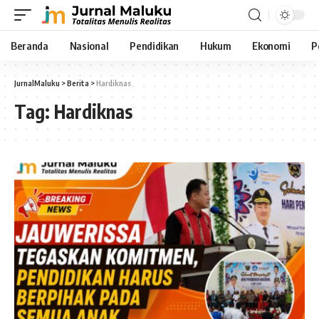
Beranda
Nasional
Pendidikan
Hukum
Ekonomi
P
JurnalMaluku
>
Berita
>
Hardiknas
Tag:
Hardiknas