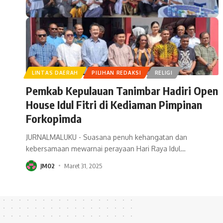
LINTAS DAERAH
PILIHAN REDAKSI
RELIGI
Pemkab Kepulauan Tanimbar Hadiri Open
House Idul Fitri di Kediaman Pimpinan
Forkopimda
JURNALMALUKU - Suasana penuh kehangatan dan
kebersamaan mewarnai perayaan Hari Raya Idul
…
JM02
Maret 31, 2025