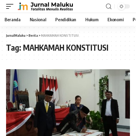
Beranda
Nasional
Pendidikan
Hukum
Ekonomi
P
JurnalMaluku
>
Berita
>
MAHKAMAH KONSTITUSI
Tag:
MAHKAMAH KONSTITUSI