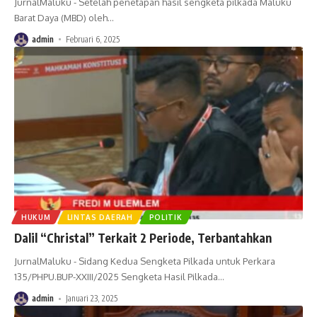
JurnalMaluku - Setelah penetapan hasil sengketa pilkada Maluku
Barat Daya (MBD) oleh
…
admin
Februari 6, 2025
HUKUM
LINTAS DAERAH
POLITIK
Dalil “Christal” Terkait 2 Periode, Terbantahkan
JurnalMaluku - Sidang Kedua Sengketa Pilkada untuk Perkara
135/PHPU.BUP-XXIII/2025 Sengketa Hasil Pilkada
…
admin
Januari 23, 2025