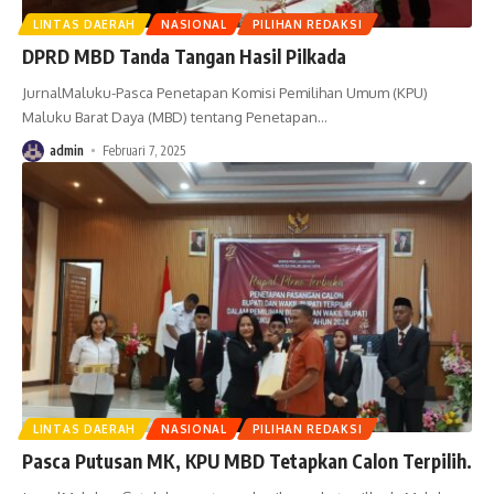
LINTAS DAERAH
NASIONAL
PILIHAN REDAKSI
DPRD MBD Tanda Tangan Hasil Pilkada
JurnalMaluku-Pasca Penetapan Komisi Pemilihan Umum (KPU)
Maluku Barat Daya (MBD) tentang Penetapan
…
admin
Februari 7, 2025
LINTAS DAERAH
NASIONAL
PILIHAN REDAKSI
Pasca Putusan MK, KPU MBD Tetapkan Calon Terpilih.