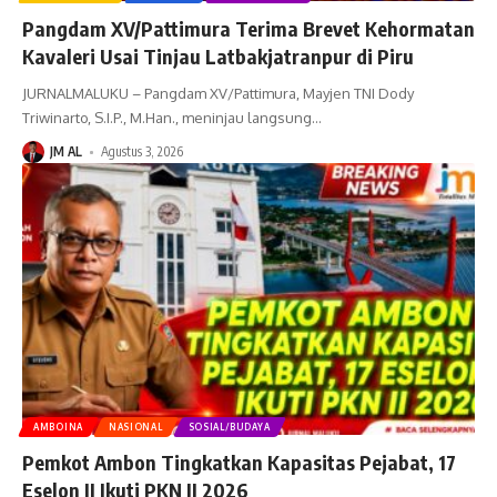
Pangdam XV/Pattimura Terima Brevet Kehormatan
Kavaleri Usai Tinjau Latbakjatranpur di Piru
JURNALMALUKU – Pangdam XV/Pattimura, Mayjen TNI Dody
Triwinarto, S.I.P., M.Han., meninjau langsung
…
JM AL
Agustus 3, 2026
AMBOINA
NASIONAL
SOSIAL/BUDAYA
Pemkot Ambon Tingkatkan Kapasitas Pejabat, 17
Eselon II Ikuti PKN II 2026