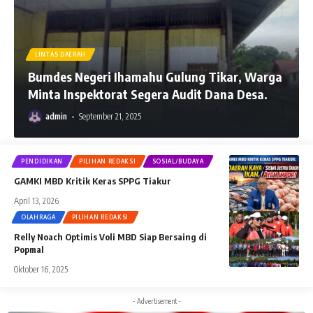
LINTAS DAERAH
Bumdes Negeri Ihamahu Gulung Tikar, Warga
Minta Inspektorat Segera Audit Dana Desa.
admin
September 21, 2025
PENDIDIKAN
PILIHAN REDAKSI
SOSIAL/BUDAYA
GAMKI MBD Kritik Keras SPPG Tiakur
April 13, 2026
OLAHRAGA
PILIHAN REDAKSI
Relly Noach Optimis Voli MBD Siap Bersaing di
Popmal
Oktober 16, 2025
- Advertisement -