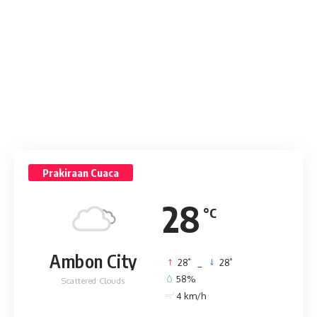
Prakiraan Cuaca
28
°C
Ambon City
°
°
28
_
28
58%
Scattered Clouds
4 km/h