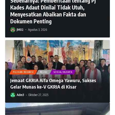
Sebenarnya: Pemberitaan tentang Pj
Kades Adaut Dinilai Tidak Utuh,
Menyesatkan Abaikan Fakta dan
Dokumen Penting
JM02
Agustus 3, 2026
PILIHAN REDAKSI
RELIGI
SOSIAL/BUDAYA
Jemaat GKRIA Alfa Omega Yawuru, Sukses
Gelar Munas ke-V GKRIA di Kisar
Adm3
Oktober 27, 2025