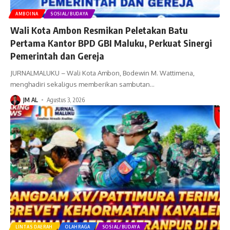
AMBOINA
SOSIAL/BUDAYA
Wali Kota Ambon Resmikan Peletakan Batu
Pertama Kantor BPD GBI Maluku, Perkuat Sinergi
Pemerintah dan Gereja
JURNALMALUKU – Wali Kota Ambon, Bodewin M. Wattimena,
menghadiri sekaligus memberikan sambutan
…
JM AL
Agustus 3, 2026
LINTAS DAERAH
OLAHRAGA
SOSIAL/BUDAYA