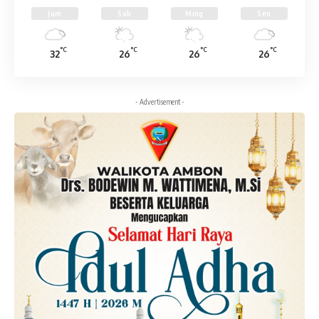
Jum
Sab
Ming
Sen
°C
°C
°C
°C
32
26
26
26
- Advertisement -