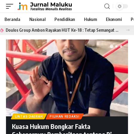
Beranda
Nasional
Pendidikan
Hukum
Ekonomi
P
Doulos Group Ambon Rayakan HUT Ke-18 : Tetap Semangat Memuji Tuhan
LINTAS DAERAH
PILIHAN REDAKSI
Kuasa Hukum Bongkar Fakta