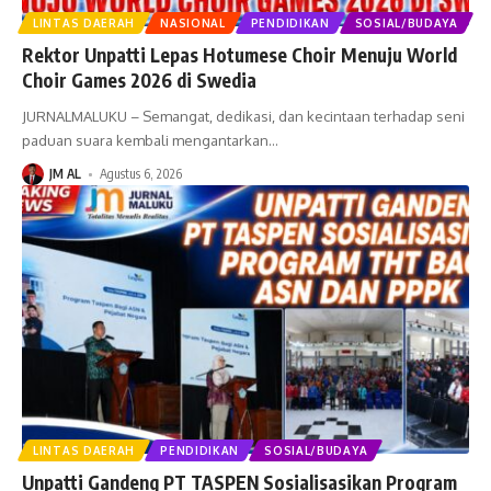
LINTAS DAERAH
NASIONAL
PENDIDIKAN
SOSIAL/BUDAYA
Rektor Unpatti Lepas Hotumese Choir Menuju World
Choir Games 2026 di Swedia
JURNALMALUKU – Semangat, dedikasi, dan kecintaan terhadap seni
paduan suara kembali mengantarkan
…
JM AL
Agustus 6, 2026
LINTAS DAERAH
PENDIDIKAN
SOSIAL/BUDAYA
Unpatti Gandeng PT TASPEN Sosialisasikan Program