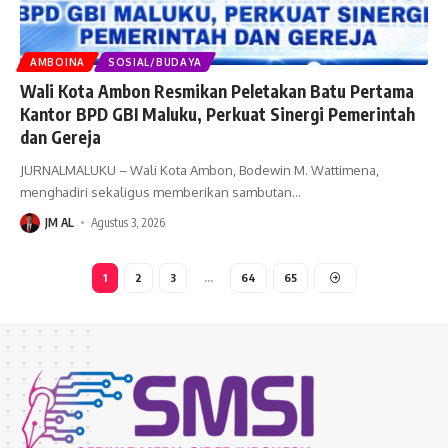
AMBOINA
SOSIAL/BUDAYA
Wali Kota Ambon Resmikan Peletakan Batu Pertama
Kantor BPD GBI Maluku, Perkuat Sinergi Pemerintah
dan Gereja
JURNALMALUKU – Wali Kota Ambon, Bodewin M. Wattimena,
menghadiri sekaligus memberikan sambutan
…
JM AL
Agustus 3, 2026
1
2
3
…
64
65