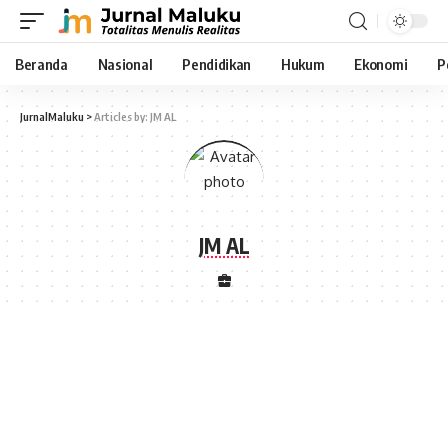
Beranda
Nasional
Pendidikan
Hukum
Ekonomi
P
JurnalMaluku
>
Articles by: JM AL
JM AL