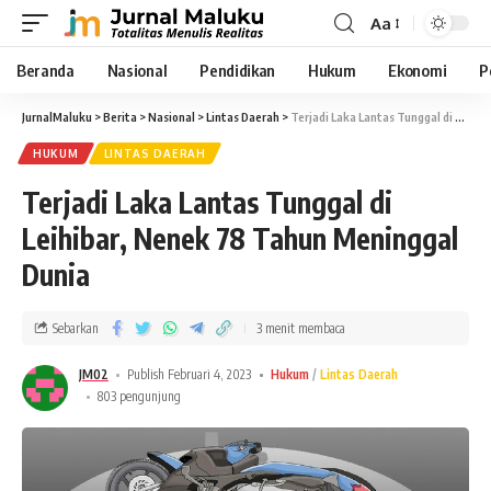
Aa
Beranda
Nasional
Pendidikan
Hukum
Ekonomi
P
JurnalMaluku
>
Berita
>
Nasional
>
Lintas Daerah
>
Terjadi Laka Lantas Tunggal di Leihibar, Nenek 78 Tahun Meninggal Dunia
HUKUM
LINTAS DAERAH
Terjadi Laka Lantas Tunggal di
Leihibar, Nenek 78 Tahun Meninggal
Dunia
Sebarkan
3 menit membaca
JM02
Publish Februari 4, 2023
Hukum
Lintas Daerah
803 pengunjung