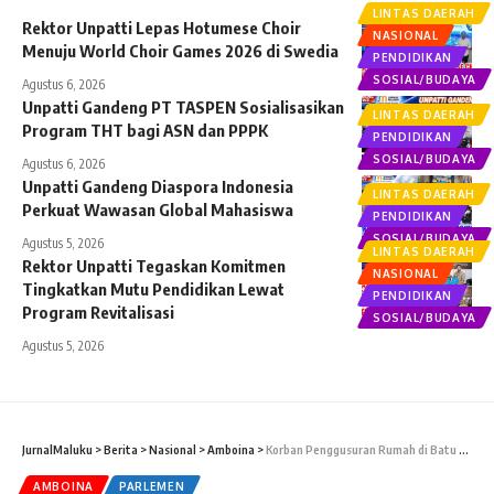
LINTAS DAERAH
Rektor Unpatti Lepas Hotumese Choir
NASIONAL
Menuju World Choir Games 2026 di Swedia
PENDIDIKAN
SOSIAL/BUDAYA
Agustus 6, 2026
Unpatti Gandeng PT TASPEN Sosialisasikan
LINTAS DAERAH
Program THT bagi ASN dan PPPK
PENDIDIKAN
SOSIAL/BUDAYA
Agustus 6, 2026
Unpatti Gandeng Diaspora Indonesia
LINTAS DAERAH
Perkuat Wawasan Global Mahasiswa
PENDIDIKAN
SOSIAL/BUDAYA
Agustus 5, 2026
LINTAS DAERAH
Rektor Unpatti Tegaskan Komitmen
NASIONAL
Tingkatkan Mutu Pendidikan Lewat
PENDIDIKAN
Program Revitalisasi
SOSIAL/BUDAYA
Agustus 5, 2026
JurnalMaluku
>
Berita
>
Nasional
>
Amboina
>
Korban Penggusuran Rumah di Batu Merah Ambon, Datangi DPRD Maluku
AMBOINA
PARLEMEN