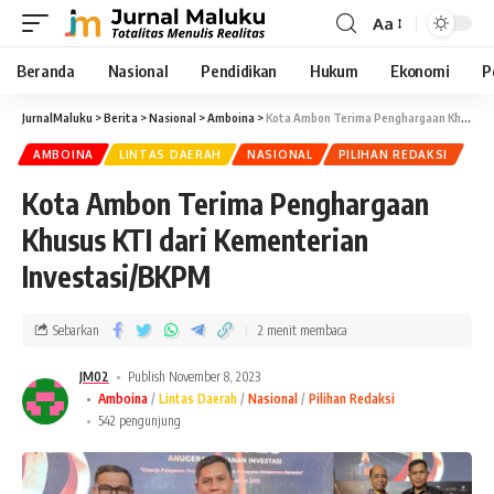
Aa
Beranda
Nasional
Pendidikan
Hukum
Ekonomi
P
JurnalMaluku
>
Berita
>
Nasional
>
Amboina
>
Kota Ambon Terima Penghargaan Khusus KTI dari Kementerian Investasi/BKPM
AMBOINA
LINTAS DAERAH
NASIONAL
PILIHAN REDAKSI
Kota Ambon Terima Penghargaan
Khusus KTI dari Kementerian
Investasi/BKPM
Sebarkan
2 menit membaca
JM02
Publish November 8, 2023
Amboina
Lintas Daerah
Nasional
Pilihan Redaksi
542 pengunjung