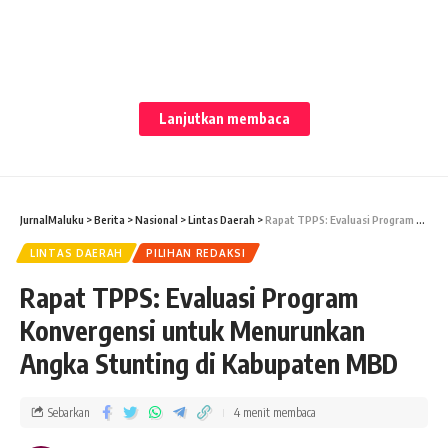
JURNALMALUKU-
Freddy Leiwakabessy akhirnya terpilih
Lanjutkan membaca
menahkodai Universitas Pattimura menggantikan M. J.
Saptenno dalam pemilihan Rektor Unpatti berlangsung Hari
ini, Selasa (7/11/2023), dimulai pukul 10.00 WIT.
JurnalMaluku
>
Berita
>
Nasional
>
Lintas Daerah
>
Rapat TPPS: Evaluasi Program Konvergensi untuk Menurunkan Angka Stunting di Kabupaten MBD
Proses itu, berlangsung dalam Rapat Senat Terbuka
LINTAS DAERAH
PILIHAN REDAKSI
Universitas Pattimura dalam rangka Pemilihan Rektor
Universitas Pattimura periode 2023-2027.
Rapat TPPS: Evaluasi Program
Konvergensi untuk Menurunkan
Angka Stunting di Kabupaten MBD
Sebarkan
4 menit membaca