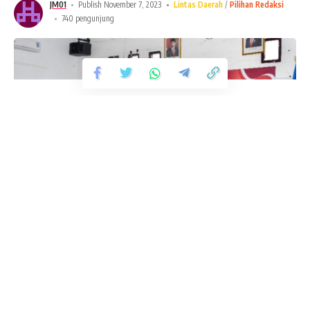
JM01
Publish November 7, 2023
Lintas Daerah
Pilihan Redaksi
740 pengunjung
Tetap Terhubung
Leiwakabessy dinyatakan menang menjadi Rektor
Universitas terbesar di Maluku ini setelah pemilihan dengan
235.3k
Pengikut
56.4k
Pengikut
jumlah 35 persen suara milik Kemendikbudristek.
Suka
Ikuti
Proses pemilihan yang berlangsung di Aula lantai II Gedung
Fanspage Jurnal Maluku
Rektorat Unpatti, Poka ini berjalan aman, damai dan lancar,
walau hanya terpantau lewat akun youtube Unpatti dari
Jurnalmaluku
Ruang Humas Unpatti.
Berita Terbaru
Pertarungan sengit yang diikuti tiga (3) calon Rektor yaitu
Profesor Drs. Jusuf Madubun M.Si (Wakil Rektor. Bidang
Kapolsek Nusaniwe Perkuat Sinergi
dengan Raja Negeri Urimessing,
Kemahasiswaan), Profesor Dr. Fredy Leiwakabessy M.Pd
Wujudkan Wilayah yang Aman,
(Wakil Rektor Bidang Akademik) dan Profesor Dr. Izaak
Nyaman, dan Kondusif