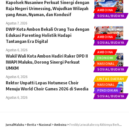
Kapolsek Nusaniwe Perkuat Sinergi dengan
Raja Negeri Urimessing, Wujudkan Wilayah
AMBOINA
yang Aman, Nyaman, dan Kondusif
SOSIAL/BUDAYA
Agustus 7, 2026
DWP Kota Ambon Bekali Orang Tua dengan
Edukasi Parenting Holistik Hadapi
AMBOINA
Tantangan Era Digital
SOSIAL/BUDAYA
Agustus 6, 2026
AMBOINA
Wakil Wali Kota Ambon Hadiri Raker DPD II
EKONOMI
IWAPI Maluku, Dorong Sinergi Perkuat
NASIONAL
UMKM
SOSIAL/BUDAYA
Agustus 6, 2026
LINTAS DAERAH
Rektor Unpatti Lepas Hotumese Choir
NASIONAL
Menuju World Choir Games 2026 di Swedia
PENDIDIKAN
SOSIAL/BUDAYA
Agustus 6, 2026
JurnalMaluku
>
Berita
>
Nasional
>
Amboina
>
Freddy Leiwakabessy Akhirnya Berhasil Nahkodai Universitas Pattimura