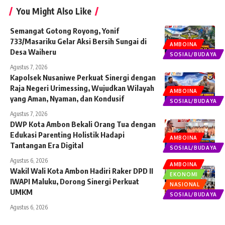
You Might Also Like
Semangat Gotong Royong, Yonif
733/Masariku Gelar Aksi Bersih Sungai di
AMBOINA
Desa Waiheru
SOSIAL/BUDAYA
Agustus 7, 2026
Kapolsek Nusaniwe Perkuat Sinergi dengan
Raja Negeri Urimessing, Wujudkan Wilayah
AMBOINA
yang Aman, Nyaman, dan Kondusif
SOSIAL/BUDAYA
Agustus 7, 2026
DWP Kota Ambon Bekali Orang Tua dengan
Edukasi Parenting Holistik Hadapi
AMBOINA
Tantangan Era Digital
SOSIAL/BUDAYA
Agustus 6, 2026
AMBOINA
Wakil Wali Kota Ambon Hadiri Raker DPD II
EKONOMI
IWAPI Maluku, Dorong Sinergi Perkuat
NASIONAL
UMKM
SOSIAL/BUDAYA
Agustus 6, 2026