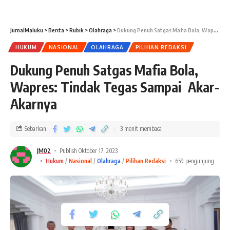
JurnalMaluku
>
Berita
>
Rubik
>
Olahraga
>
Dukung Penuh Satgas Mafia Bola, Wapres: Tindak Tegas Sampai Akar-Akarnya
HUKUM
NASIONAL
OLAHRAGA
PILIHAN REDAKSI
Dukung Penuh Satgas Mafia Bola,
Wapres: Tindak Tegas Sampai Akar-
Akarnya
Sebarkan
3 menit membaca
JM02
Publish Oktober 17, 2023
Hukum
Nasional
Olahraga
Pilihan Redaksi
659 pengunjung