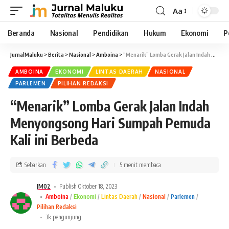
Aa
Beranda
Nasional
Pendidikan
Hukum
Ekonomi
P
JurnalMaluku
>
Berita
>
Nasional
>
Amboina
>
“Menarik” Lomba Gerak Jalan Indah Menyongsong Hari Sumpah Pemuda Kali ini Berbeda
AMBOINA
EKONOMI
LINTAS DAERAH
NASIONAL
PARLEMEN
PILIHAN REDAKSI
“Menarik” Lomba Gerak Jalan Indah
Menyongsong Hari Sumpah Pemuda
Kali ini Berbeda
Sebarkan
5 menit membaca
JM02
Publish Oktober 18, 2023
Amboina
Ekonomi
Lintas Daerah
Nasional
Parlemen
Pilihan Redaksi
3k pengunjung