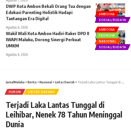
Agustus 7, 2026
DWP Kota Ambon Bekali Orang Tua dengan
Edukasi Parenting Holistik Hadapi
AMBOINA
Tantangan Era Digital
SOSIAL/BUDAYA
Agustus 6, 2026
AMBOINA
Wakil Wali Kota Ambon Hadiri Raker DPD II
EKONOMI
IWAPI Maluku, Dorong Sinergi Perkuat
NASIONAL
UMKM
SOSIAL/BUDAYA
Agustus 6, 2026
JurnalMaluku
>
Berita
>
Nasional
>
Lintas Daerah
>
Terjadi Laka Lantas Tunggal di Leihibar, Nenek 78 Tahun Meninggal Dunia
HUKUM
LINTAS DAERAH
Terjadi Laka Lantas Tunggal di
Leihibar, Nenek 78 Tahun Meninggal
Dunia