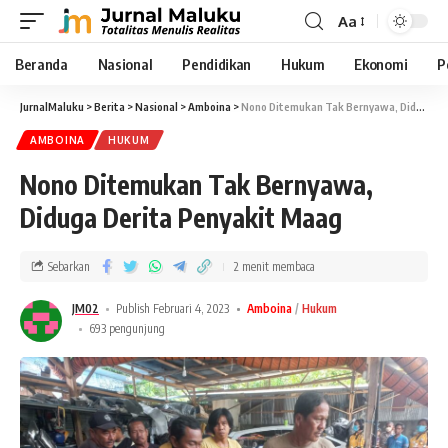
Aa
Beranda
Nasional
Pendidikan
Hukum
Ekonomi
P
JurnalMaluku
>
Berita
>
Nasional
>
Amboina
>
Nono Ditemukan Tak Bernyawa, Diduga Derita Penyakit Maag
AMBOINA
HUKUM
Nono Ditemukan Tak Bernyawa,
Diduga Derita Penyakit Maag
Sebarkan
2 menit membaca
JM02
Publish Februari 4, 2023
Amboina
Hukum
693 pengunjung