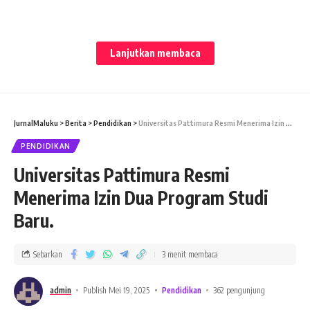
Lanjutkan membaca
JURNALMALUKU –
Wakil Bupati Kepulauan Tanimbar, dr.
JurnalMaluku
>
Berita
>
Pendidikan
>
Universitas Pattimura Resmi Menerima Izin Dua Program Studi Baru.
Juliana Ch. Ratuanak, secara resmi membuka peringatan Hari
Bhakti Dokter Indonesia (HBDI) ke-117 tingkat Kabupaten
PENDIDIKAN
Kepulauan Tanimbar yang dipusatkan di Desa Arma,
Universitas Pattimura Resmi
Kecamatan Nirunmas, Senin (19/5/2025).
Menerima Izin Dua Program Studi
Kegiatan ini dirangkaikan dengan pelayanan kesehatan
Baru.
terpadu yang dilaksanakan di Puskesmas Ermyau Sormudi.
Sebarkan
3 menit membaca
admin
Publish Mei 19, 2025
Pendidikan
362 pengunjung