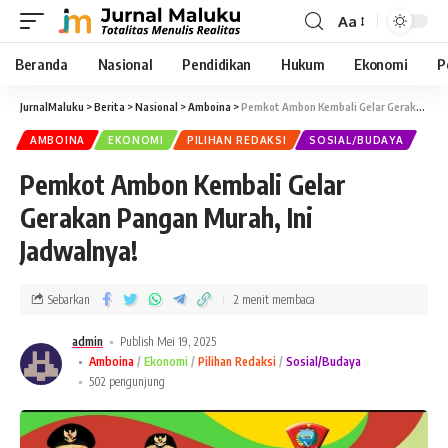
Aa
Beranda
Nasional
Pendidikan
Hukum
Ekonomi
P
JurnalMaluku
>
Berita
>
Nasional
>
Amboina
>
Pemkot Ambon Kembali Gelar Gerakan Pangan Murah, Ini Jadwalnya!
AMBOINA
EKONOMI
PILIHAN REDAKSI
SOSIAL/BUDAYA
Pemkot Ambon Kembali Gelar
Gerakan Pangan Murah, Ini
Jadwalnya!
Sebarkan
2 menit membaca
admin
Publish Mei 19, 2025
Amboina
Ekonomi
Pilihan Redaksi
Sosial/Budaya
502 pengunjung