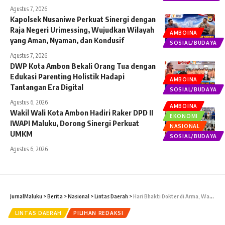
Agustus 7, 2026
Kapolsek Nusaniwe Perkuat Sinergi dengan
Raja Negeri Urimessing, Wujudkan Wilayah
AMBOINA
yang Aman, Nyaman, dan Kondusif
SOSIAL/BUDAYA
Agustus 7, 2026
DWP Kota Ambon Bekali Orang Tua dengan
Edukasi Parenting Holistik Hadapi
AMBOINA
Tantangan Era Digital
SOSIAL/BUDAYA
Agustus 6, 2026
AMBOINA
Wakil Wali Kota Ambon Hadiri Raker DPD II
EKONOMI
IWAPI Maluku, Dorong Sinergi Perkuat
NASIONAL
UMKM
SOSIAL/BUDAYA
Agustus 6, 2026
JurnalMaluku
>
Berita
>
Nasional
>
Lintas Daerah
>
Hari Bhakti Dokter di Arma, Wabup Tanimbar Gaungkan Gerakan RT Sehat
LINTAS DAERAH
PILIHAN REDAKSI