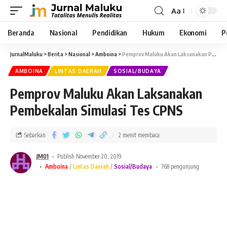
Aa
Beranda
Nasional
Pendidikan
Hukum
Ekonomi
P
JurnalMaluku
>
Berita
>
Nasional
>
Amboina
>
Pemprov Maluku Akan Laksanakan Pembekalan Simulasi Tes CPNS
AMBOINA
LINTAS DAERAH
SOSIAL/BUDAYA
Pemprov Maluku Akan Laksanakan
Pembekalan Simulasi Tes CPNS
Sebarkan
2 menit membaca
JM01
Publish November 20, 2019
Amboina
Lintas Daerah
Sosial/Budaya
768 pengunjung