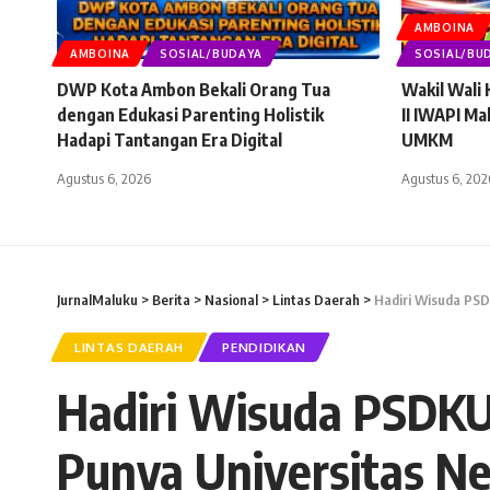
AMBOINA
AMBOINA
SOSIAL/BUDAYA
SOSIAL/BU
DWP Kota Ambon Bekali Orang Tua
Wakil Wali
dengan Edukasi Parenting Holistik
II IWAPI Ma
Hadapi Tantangan Era Digital
UMKM
Agustus 6, 2026
Agustus 6, 202
JurnalMaluku
>
Berita
>
Nasional
>
Lintas Daerah
>
Hadiri Wisuda PSD
LINTAS DAERAH
PENDIDIKAN
Hadiri Wisuda PSDKU 
Punya Universitas Ne