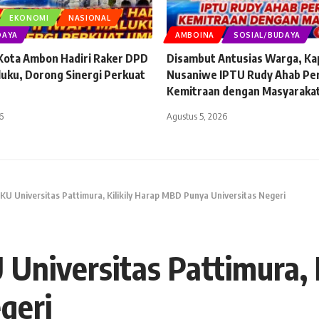
EKONOMI
NASIONAL
DAYA
AMBOINA
SOSIAL/BUDAYA
 Kota Ambon Hadiri Raker DPD
Disambut Antusias Warga, Ka
luku, Dorong Sinergi Perkuat
Nusaniwe IPTU Rudy Ahab Pe
Kemitraan dengan Masyaraka
6
Agustus 5, 2026
KU Universitas Pattimura, Kilikily Harap MBD Punya Universitas Negeri
Universitas Pattimura, 
geri