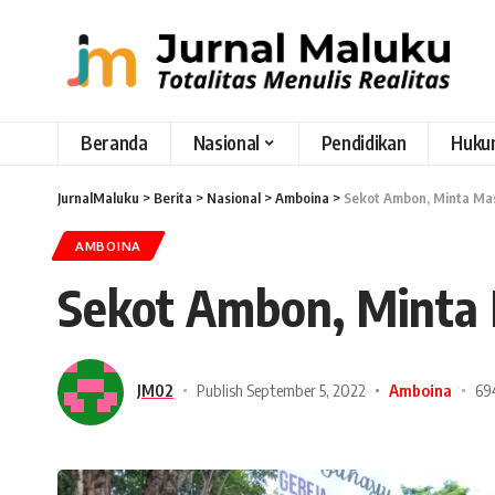
Beranda
Nasional
Pendidikan
Huku
JurnalMaluku
>
Berita
>
Nasional
>
Amboina
>
Sekot Ambon, Minta M
AMBOINA
Sekot Ambon, Minta
JM02
Publish September 5, 2022
Amboina
69