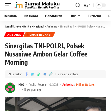
Aa
Beranda
Nasional
Pendidikan
Hukum
Ekonomi
P
JurnalMaluku
>
Berita
>
Nasional
>
Amboina
>
Sinergitas TNI-POLRI, Polsek Nusaniwe Ambon Gelar Coffee Morning
AMBOINA
PILIHAN REDAKSI
Sinergitas TNI-POLRI, Polsek
Nusaniwe Ambon Gelar Coffee
Morning
Sebarkan
2 menit membaca
JM02
Publish Februari 10, 2023
Amboina
Pilihan Redaksi
443 pengunjung