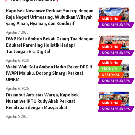
Kapolsek Nusaniwe Perkuat Sinergi dengan
Raja Negeri Urimessing, Wujudkan Wilayah
AMBOINA
yang Aman, Nyaman, dan Kondusif
SOSIAL/BUDAYA
Agustus 7, 2026
DWP Kota Ambon Bekali Orang Tua dengan
Edukasi Parenting Holistik Hadapi
AMBOINA
Tantangan Era Digital
SOSIAL/BUDAYA
Agustus 6, 2026
AMBOINA
Wakil Wali Kota Ambon Hadiri Raker DPD II
EKONOMI
IWAPI Maluku, Dorong Sinergi Perkuat
NASIONAL
UMKM
SOSIAL/BUDAYA
Agustus 6, 2026
Disambut Antusias Warga, Kapolsek
Nusaniwe IPTU Rudy Ahab Perkuat
AMBOINA
Kemitraan dengan Masyarakat
SOSIAL/BUDAYA
Agustus 5, 2026