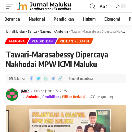
Aa
Beranda
Nasional
Pendidikan
Hukum
Ekonomi
P
JurnalMaluku
>
Berita
>
Nasional
>
Amboina
>
Tawari-Marasabessy Dipercaya Nakhodai MPW ICMI Maluku
AMBOINA
PENDIDIKAN
PILIHAN REDAKSI
Tawari-Marasabessy Dipercaya
Nakhodai MPW ICMI Maluku
Sebarkan
3 menit membaca
JM02
Publish Januari 27, 2025
Amboina
Pendidikan
Pilihan Redaksi
439 pengunjung