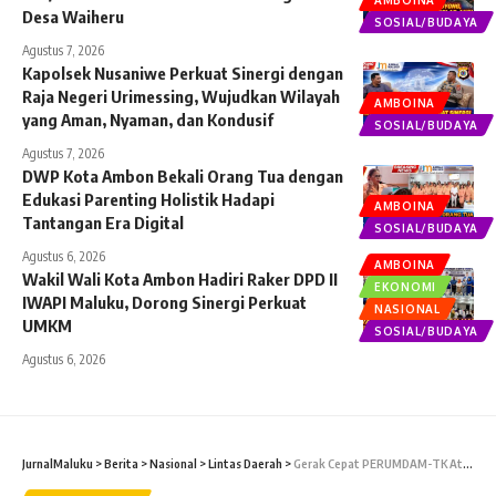
AMBOINA
Desa Waiheru
SOSIAL/BUDAYA
Agustus 7, 2026
Kapolsek Nusaniwe Perkuat Sinergi dengan
Raja Negeri Urimessing, Wujudkan Wilayah
AMBOINA
yang Aman, Nyaman, dan Kondusif
SOSIAL/BUDAYA
Agustus 7, 2026
DWP Kota Ambon Bekali Orang Tua dengan
Edukasi Parenting Holistik Hadapi
AMBOINA
Tantangan Era Digital
SOSIAL/BUDAYA
Agustus 6, 2026
AMBOINA
Wakil Wali Kota Ambon Hadiri Raker DPD II
EKONOMI
IWAPI Maluku, Dorong Sinergi Perkuat
NASIONAL
UMKM
SOSIAL/BUDAYA
Agustus 6, 2026
JurnalMaluku
>
Berita
>
Nasional
>
Lintas Daerah
>
Gerak Cepat PERUMDAM-TK Atasi Kebocoran Pipa