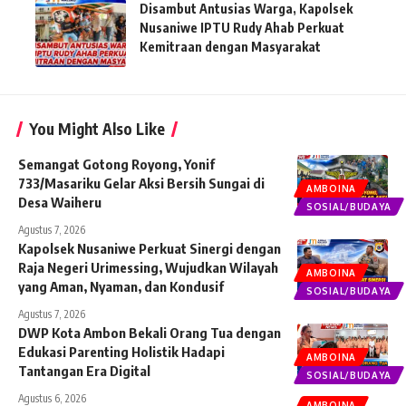
Disambut Antusias Warga, Kapolsek
Nusaniwe IPTU Rudy Ahab Perkuat
Kemitraan dengan Masyarakat
You Might Also Like
Semangat Gotong Royong, Yonif
733/Masariku Gelar Aksi Bersih Sungai di
AMBOINA
Desa Waiheru
SOSIAL/BUDAYA
Agustus 7, 2026
Kapolsek Nusaniwe Perkuat Sinergi dengan
Raja Negeri Urimessing, Wujudkan Wilayah
AMBOINA
yang Aman, Nyaman, dan Kondusif
SOSIAL/BUDAYA
Agustus 7, 2026
DWP Kota Ambon Bekali Orang Tua dengan
Edukasi Parenting Holistik Hadapi
AMBOINA
Tantangan Era Digital
SOSIAL/BUDAYA
Agustus 6, 2026
AMBOINA