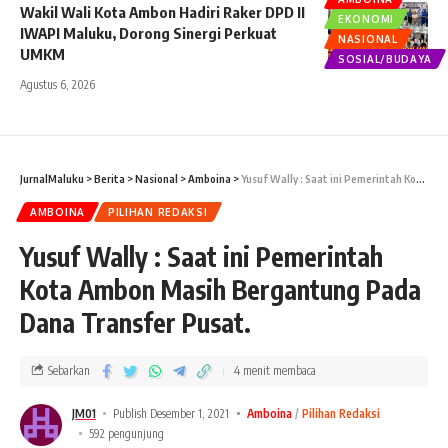
Wakil Wali Kota Ambon Hadiri Raker DPD II
EKONOMI
IWAPI Maluku, Dorong Sinergi Perkuat
NASIONAL
UMKM
SOSIAL/BUDAYA
Agustus 6, 2026
JurnalMaluku
>
Berita
>
Nasional
>
Amboina
>
Yusuf Wally : Saat ini Pemerintah Kota Ambon Masih Bergantung Pada Dana Transfer Pusat.
AMBOINA
PILIHAN REDAKSI
Yusuf Wally : Saat ini Pemerintah
Kota Ambon Masih Bergantung Pada
Dana Transfer Pusat.
Sebarkan
4 menit membaca
JM01
Publish Desember 1, 2021
Amboina
Pilihan Redaksi
592 pengunjung