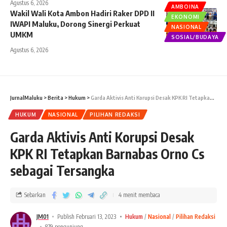
Agustus 6, 2026
AMBOINA
Wakil Wali Kota Ambon Hadiri Raker DPD II
EKONOMI
IWAPI Maluku, Dorong Sinergi Perkuat
NASIONAL
UMKM
SOSIAL/BUDAYA
Agustus 6, 2026
JurnalMaluku
>
Berita
>
Hukum
>
Garda Aktivis Anti Korupsi Desak KPK RI Tetapkan Barnabas Orno Cs sebagai Tersangka
HUKUM
NASIONAL
PILIHAN REDAKSI
Garda Aktivis Anti Korupsi Desak
KPK RI Tetapkan Barnabas Orno Cs
sebagai Tersangka
Sebarkan
4 menit membaca
JM01
Publish Februari 13, 2023
Hukum
Nasional
Pilihan Redaksi
879 pengunjung