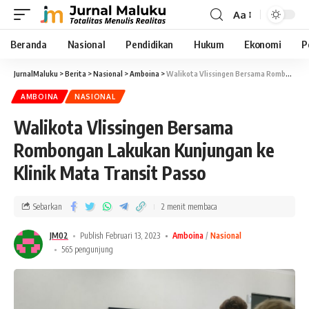
Aa
Beranda
Nasional
Pendidikan
Hukum
Ekonomi
P
JurnalMaluku
>
Berita
>
Nasional
>
Amboina
>
Walikota Vlissingen Bersama Rombongan Lakukan Kunjungan ke Klinik Mata Transit Passo
AMBOINA
NASIONAL
Walikota Vlissingen Bersama
Rombongan Lakukan Kunjungan ke
Klinik Mata Transit Passo
Sebarkan
2 menit membaca
JM02
Publish Februari 13, 2023
Amboina
Nasional
565 pengunjung