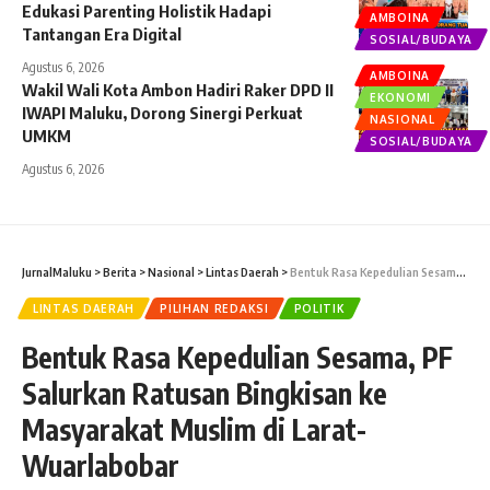
Edukasi Parenting Holistik Hadapi
AMBOINA
Tantangan Era Digital
SOSIAL/BUDAYA
Agustus 6, 2026
AMBOINA
Wakil Wali Kota Ambon Hadiri Raker DPD II
EKONOMI
IWAPI Maluku, Dorong Sinergi Perkuat
NASIONAL
UMKM
SOSIAL/BUDAYA
Agustus 6, 2026
JurnalMaluku
>
Berita
>
Nasional
>
Lintas Daerah
>
Bentuk Rasa Kepedulian Sesama, PF Salurkan Ratusan Bingkisan ke Masyarakat Muslim di Larat-Wuarlabobar
LINTAS DAERAH
PILIHAN REDAKSI
POLITIK
Bentuk Rasa Kepedulian Sesama, PF
Salurkan Ratusan Bingkisan ke
Masyarakat Muslim di Larat-
Wuarlabobar