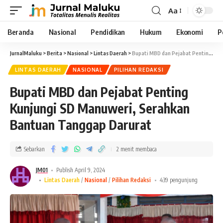
Aa
Beranda
Nasional
Pendidikan
Hukum
Ekonomi
P
JurnalMaluku
>
Berita
>
Nasional
>
Lintas Daerah
>
Bupati MBD dan Pejabat Penting Kunjungi SD Manuweri, Serahkan Bantuan Tanggap Darurat
LINTAS DAERAH
NASIONAL
PILIHAN REDAKSI
Bupati MBD dan Pejabat Penting
Kunjungi SD Manuweri, Serahkan
Bantuan Tanggap Darurat
Sebarkan
2 menit membaca
JM01
Publish April 9, 2024
Lintas Daerah
Nasional
Pilihan Redaksi
439 pengunjung