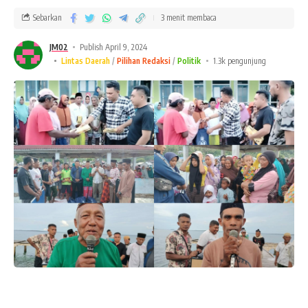
Sebarkan
3 menit membaca
JM02
Publish April 9, 2024
Lintas Daerah
Pilihan Redaksi
Politik
1.3k pengunjung