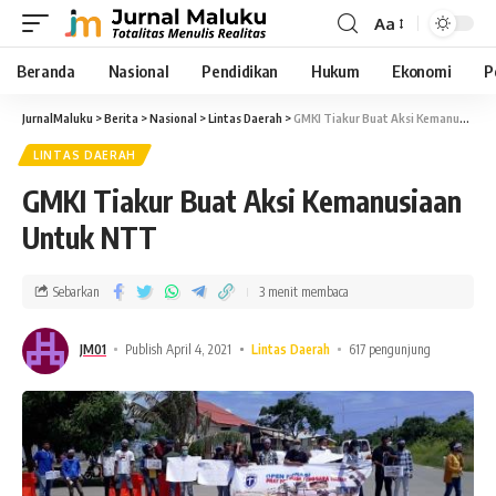
Aa
Beranda
Nasional
Pendidikan
Hukum
Ekonomi
P
JurnalMaluku
>
Berita
>
Nasional
>
Lintas Daerah
>
GMKI Tiakur Buat Aksi Kemanusiaan Untuk NTT
LINTAS DAERAH
GMKI Tiakur Buat Aksi Kemanusiaan
Untuk NTT
Sebarkan
3 menit membaca
JM01
Publish April 4, 2021
Lintas Daerah
617 pengunjung