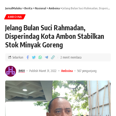
JurnalMaluku
>
Berita
>
Nasional
>
Amboina
>
Jelang Bulan Suci Rahmadan, Disperindag Kota Ambon Stabilkan Stok Minyak Goreng
AMBOINA
Jelang Bulan Suci Rahmadan,
Disperindag Kota Ambon Stabilkan
Stok Minyak Goreng
Sebarkan
2 menit membaca
JM01
Publish Maret 31, 2022
Amboina
567 pengunjung