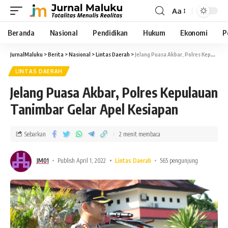
Aa
Beranda
Nasional
Pendidikan
Hukum
Ekonomi
P
JurnalMaluku
>
Berita
>
Nasional
>
Lintas Daerah
>
Jelang Puasa Akbar, Polres Kepulauan Tanimbar Gelar Apel Kesiapan
LINTAS DAERAH
Jelang Puasa Akbar, Polres Kepulauan
Tanimbar Gelar Apel Kesiapan
Sebarkan
2 menit membaca
JM01
Publish April 1, 2022
Lintas Daerah
565 pengunjung