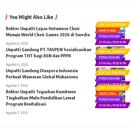
You Might Also Like
LINTAS DAERAH
Rektor Unpatti Lepas Hotumese Choir
NASIONAL
Menuju World Choir Games 2026 di Swedia
PENDIDIKAN
SOSIAL/BUDAYA
Agustus 6, 2026
Unpatti Gandeng PT TASPEN Sosialisasikan
LINTAS DAERAH
Program THT bagi ASN dan PPPK
PENDIDIKAN
SOSIAL/BUDAYA
Agustus 6, 2026
Unpatti Gandeng Diaspora Indonesia
LINTAS DAERAH
Perkuat Wawasan Global Mahasiswa
PENDIDIKAN
SOSIAL/BUDAYA
Agustus 5, 2026
LINTAS DAERAH
Rektor Unpatti Tegaskan Komitmen
NASIONAL
Tingkatkan Mutu Pendidikan Lewat
PENDIDIKAN
Program Revitalisasi
SOSIAL/BUDAYA
Agustus 5, 2026