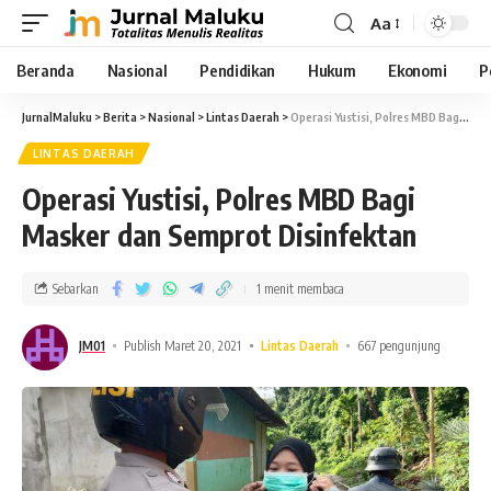
Aa
Beranda
Nasional
Pendidikan
Hukum
Ekonomi
P
JurnalMaluku
>
Berita
>
Nasional
>
Lintas Daerah
>
Operasi Yustisi, Polres MBD Bagi Masker dan Semprot Disinfektan
LINTAS DAERAH
Operasi Yustisi, Polres MBD Bagi
Masker dan Semprot Disinfektan
Sebarkan
1 menit membaca
JM01
Publish Maret 20, 2021
Lintas Daerah
667 pengunjung