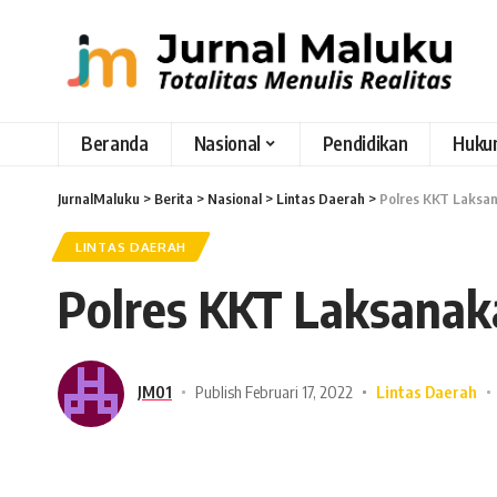
Beranda
Nasional
Pendidikan
Huku
JurnalMaluku
>
Berita
>
Nasional
>
Lintas Daerah
>
Polres KKT Laksan
LINTAS DAERAH
Polres KKT Laksanaka
JM01
Publish Februari 17, 2022
Lintas Daerah