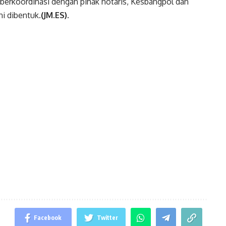
berkoordinasi dengan pihak notaris, Kesbangpol dan
i dibentuk.
(JM.ES).
Facebook
Twitter