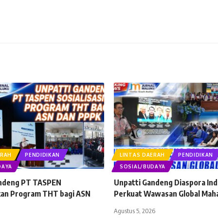
ERAH
PENDIDIKAN
LINTAS DAERAH
PENDIDIKAN
DAYA
SOSIAL/BUDAYA
andeng PT TASPEN
Unpatti Gandeng Diaspora In
ikan Program THT bagi ASN
Perkuat Wawasan Global Mah
Agustus 5, 2026