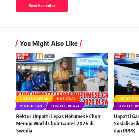
You Might Also Like
LINTAS DAERAH
NASIONAL
LINTAS DA
PENDIDIKAN
SOSIAL/BUDAYA
SOSIAL/BU
Rektor Unpatti Lepas Hotumese Choir
Unpatti G
Menuju World Choir Games 2026 di
Sosialisas
Swedia
dan PPPK