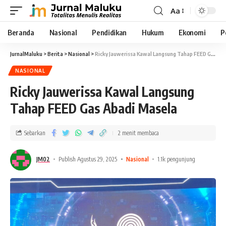
Aa
Beranda
Nasional
Pendidikan
Hukum
Ekonomi
P
JurnalMaluku
>
Berita
>
Nasional
>
Ricky Jauwerissa Kawal Langsung Tahap FEED Gas Abadi Masela
NASIONAL
Ricky Jauwerissa Kawal Langsung
Tahap FEED Gas Abadi Masela
Sebarkan
2 menit membaca
JM02
Publish Agustus 29, 2025
Nasional
1.1k pengunjung