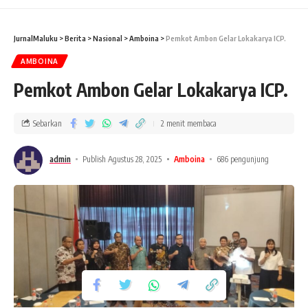
JurnalMaluku
>
Berita
>
Nasional
>
Amboina
>
Pemkot Ambon Gelar Lokakarya ICP.
AMBOINA
Pemkot Ambon Gelar Lokakarya ICP.
Sebarkan
2 menit membaca
admin
Publish Agustus 28, 2025
Amboina
686 pengunjung