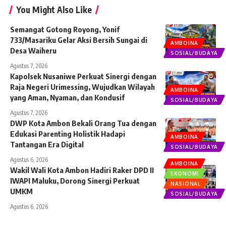
You Might Also Like
Semangat Gotong Royong, Yonif
733/Masariku Gelar Aksi Bersih Sungai di
AMBOINA
Desa Waiheru
SOSIAL/BUDAYA
Agustus 7, 2026
Kapolsek Nusaniwe Perkuat Sinergi dengan
Raja Negeri Urimessing, Wujudkan Wilayah
AMBOINA
yang Aman, Nyaman, dan Kondusif
SOSIAL/BUDAYA
Agustus 7, 2026
DWP Kota Ambon Bekali Orang Tua dengan
Edukasi Parenting Holistik Hadapi
AMBOINA
Tantangan Era Digital
SOSIAL/BUDAYA
Agustus 6, 2026
AMBOINA
Wakil Wali Kota Ambon Hadiri Raker DPD II
EKONOMI
IWAPI Maluku, Dorong Sinergi Perkuat
NASIONAL
UMKM
SOSIAL/BUDAYA
Agustus 6, 2026