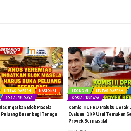
LINTAS DAERAH
NASIONAL
EKONOMI
LINTAS DAERAH
SOSIAL/BUDAYA
SOSIAL/BUDAYA
ias Ingatkan Blok Masela
Komisi II DPRD Maluku Desak
 Peluang Besar bagi Tenaga
Evaluasi DKP Usai Temukan S
Proyek Bermasalah