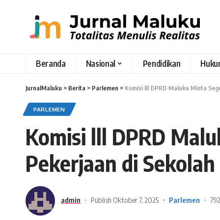
Beranda
Nasional
Pendidikan
Huku
JurnalMaluku
>
Berita
>
Parlemen
>
Komisi lll DPRD Maluku Minta Seg
PARLEMEN
Komisi lll DPRD Mal
Pekerjaan di Sekolah 
admin
Publish Oktober 7, 2025
Parlemen
792