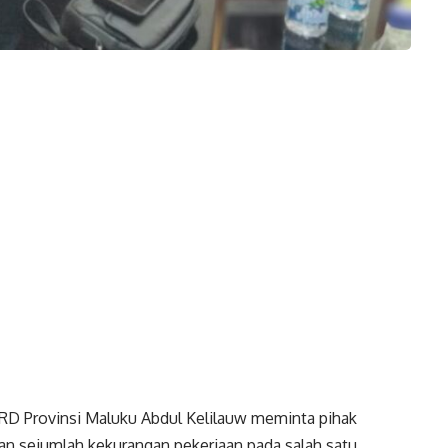
PRD Provinsi Maluku Abdul Kelilauw meminta pihak
an sejumlah kekurangan pekerjaan pada salah satu