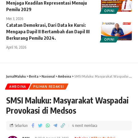
Menjaga Keadilan Representasi Menuju
Pemilu 2029
OPINI
Mei 3, 2026
Catatan Demokrasi, Dari Data ke Kursi:
Mengapa Dapil II Bertambah dan Dapil III
Berkurang Pemilu 2024.
OPINI
April 16, 2026
JurnalMaluku
>
Berita
>
Nasional
>
Amboina
>
SMSI Maluku: Masyarakat Waspadai Provokasi di Medsos
AMBOINA
PILIHAN REDAKSI
SMSI Maluku: Masyarakat Waspadai
Provokasi di Medsos
Sebarkan
4 menit membaca