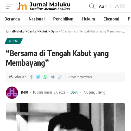
Aa
Beranda
Nasional
Pendidikan
Hukum
Ekonomi
P
JurnalMaluku
>
Berita
>
Rubik
>
Opini
>
“Bersama di Tengah Kabut yang Membayang”
OPINI
“Bersama di Tengah Kabut yang
Membayang”
Sebarkan
3 menit membaca
JM01
Publish Januari 27, 2022
Opini
756 pengunjung