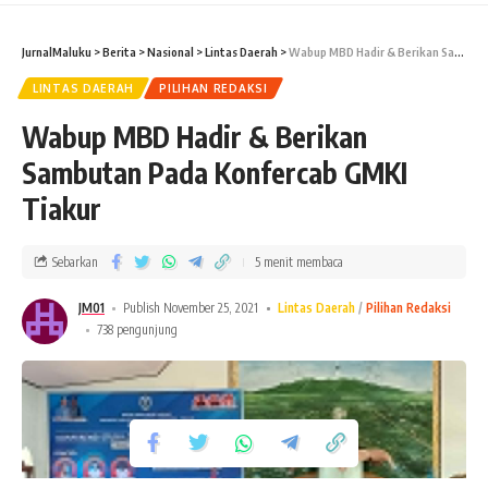
JurnalMaluku
>
Berita
>
Nasional
>
Lintas Daerah
>
Wabup MBD Hadir & Berikan Sambutan Pada Konfercab GMKI Tiakur
LINTAS DAERAH
PILIHAN REDAKSI
Wabup MBD Hadir & Berikan
Sambutan Pada Konfercab GMKI
Tiakur
Sebarkan
5 menit membaca
JM01
Publish November 25, 2021
Lintas Daerah
Pilihan Redaksi
738 pengunjung