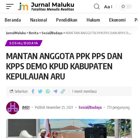
Aa
Beranda
Nasional
Pendidikan
Hukum
Ekonomi
P
JurnalMaluku
>
Berita
>
Sosial/Budaya
>
MANTAN ANGGOTA PPK PPS DAN KPPS DEMO KPUD KABUPATEN KEPULAUAN ARU
SOSIAL/BUDAYA
MANTAN ANGGOTA PPK PPS DAN
KPPS DEMO KPUD KABUPATEN
KEPULAUAN ARU
Sebarkan
1 menit membaca
JM01
Publish November 25, 2021
Sosial/Budaya
773 pengunjung