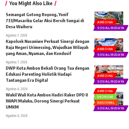
You Might Also Like
Semangat Gotong Royong, Yonif
733/Masariku Gelar Aksi Bersih Sungai di
AMBOINA
Desa Waiheru
SOSIAL/BUDAYA
Agustus 7, 2026
Kapolsek Nusaniwe Perkuat Sinergi dengan
Raja Negeri Urimessing, Wujudkan Wilayah
AMBOINA
yang Aman, Nyaman, dan Kondusif
SOSIAL/BUDAYA
Agustus 7, 2026
DWP Kota Ambon Bekali Orang Tua dengan
Edukasi Parenting Holistik Hadapi
AMBOINA
Tantangan Era Digital
SOSIAL/BUDAYA
Agustus 6, 2026
AMBOINA
Wakil Wali Kota Ambon Hadiri Raker DPD II
EKONOMI
IWAPI Maluku, Dorong Sinergi Perkuat
NASIONAL
UMKM
SOSIAL/BUDAYA
Agustus 6, 2026