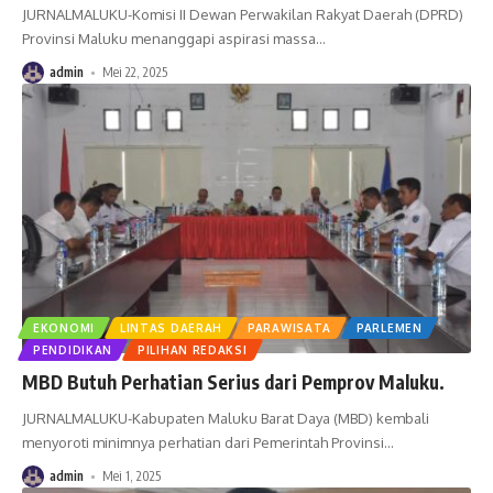
JURNALMALUKU-Komisi II Dewan Perwakilan Rakyat Daerah (DPRD)
Provinsi Maluku menanggapi aspirasi massa
…
admin
Mei 22, 2025
EKONOMI
LINTAS DAERAH
PARAWISATA
PARLEMEN
PENDIDIKAN
PILIHAN REDAKSI
MBD Butuh Perhatian Serius dari Pemprov Maluku.
JURNALMALUKU-Kabupaten Maluku Barat Daya (MBD) kembali
menyoroti minimnya perhatian dari Pemerintah Provinsi
…
admin
Mei 1, 2025