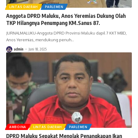
LINTAS DAERAH
PARLEMEN
Anggota DPRD Maluku, Anos Yeremias Dukung Olah
TKP Hilangnya Penumpang KM.Sanus 87.
JURNALMALUKU-Anggota DPRD Provinsi Maluku dapil 7 KKT MBD,
Anos Yeremias, mendukung penuh
…
admin
Juni 18, 2025
AMBOINA
LINTAS DAERAH
PARLEMEN
DPRD Maluku Sepakat Menolak Penangkapan Ikan