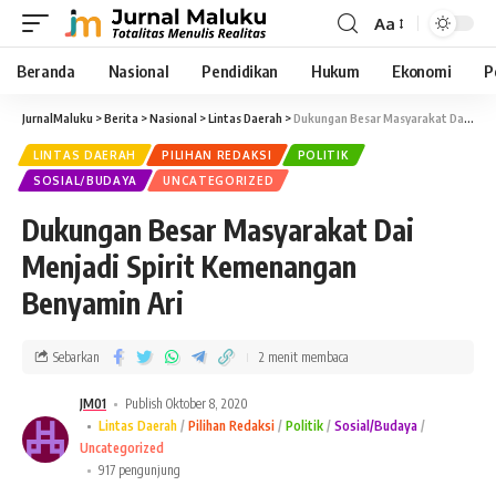
Aa
Beranda
Nasional
Pendidikan
Hukum
Ekonomi
P
JurnalMaluku
>
Berita
>
Nasional
>
Lintas Daerah
>
Dukungan Besar Masyarakat Dai Menjadi Spirit Kemenangan Benyamin Ari
LINTAS DAERAH
PILIHAN REDAKSI
POLITIK
SOSIAL/BUDAYA
UNCATEGORIZED
Dukungan Besar Masyarakat Dai
Menjadi Spirit Kemenangan
Benyamin Ari
Sebarkan
2 menit membaca
JM01
Publish Oktober 8, 2020
Lintas Daerah
Pilihan Redaksi
Politik
Sosial/Budaya
Uncategorized
917 pengunjung