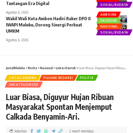
Tantangan Era Digital
SOSIAL/BUDAYA
Agustus 6, 2026
AMBOINA
Wakil Wali Kota Ambon Hadiri Raker DPD II
EKONOMI
IWAPI Maluku, Dorong Sinergi Perkuat
NASIONAL
UMKM
SOSIAL/BUDAYA
Agustus 6, 2026
JurnalMaluku
>
Berita
>
Nasional
>
Lintas Daerah
>
Luar Biasa, Diguyur Hujan Ribuan Masyarakat Spontan Menjemput Calkada Benyamin-Ari.
LINTAS DAERAH
PILIHAN REDAKSI
POLITIK
UNCATEGORIZED
Luar Biasa, Diguyur Hujan Ribuan
Masyarakat Spontan Menjemput
Calkada Benyamin-Ari.
Sebarkan
2 menit membaca