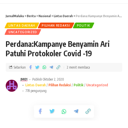
Setelah sampai di pelabuhan Tepa, masa telah menunggu
JurnalMaluku
>
Berita
>
Nasional
>
Lintas Daerah
>
Perdana:Kampanye Benyamin Ari Patuhi Protokoler Covid -19
dengan Euforia gembira menyambut pasangan Calkada
LINTAS DAERAH
PILIHAN REDAKSI
POLITIK
Benyamin Ari.
UNCATEGORIZED
Perdana:Kampanye Benyamin Ari
Patuhi Protokoler Covid -19
Masa yang terdiri dari Relawan dan Partai Politik, Nelayan,
Petani, ibu-ibu pedagang dan serta tokoh adat, tokoh
Sebarkan
2 menit membaca
masyarakat, melakukan long march( berjalan kaki) sekitar
1kilometer mengantarkan Pasangan Calkada Benyamin Ari
JM01
Publish Oktober 2, 2020
Lintas Daerah
Pilihan Redaksi
Politik
Uncategorized
menuju Rum Yantupun Lawna di Tepa (Rumah Yantupun
778 pengunjung
Lawna).
Tetap Terhubung