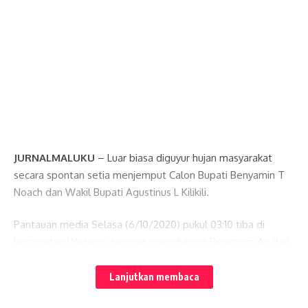
JURNALMALUKU
– Luar biasa diguyur hujan masyarakat
secara spontan setia menjemput Calon Bupati Benyamin T
Noach dan Wakil Bupati Agustinus L Kilikili.
Pantauan media Selasa (6/10/2020) pukul 03:10 tiba di
kecamatan Wetang dan masa pendukung Benyamin Ari dari
Wetang dengan sepuluh Speed boat mengantar Calkada
Benyamin Ari ke kecamatan pulau-pulau Babar Tepa.
Lanjutkan membaca