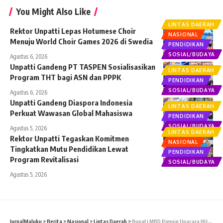
You Might Also Like
LINTAS DAERAH
Rektor Unpatti Lepas Hotumese Choir
NASIONAL
Menuju World Choir Games 2026 di Swedia
PENDIDIKAN
SOSIAL/BUDAYA
Agustus 6, 2026
Unpatti Gandeng PT TASPEN Sosialisasikan
LINTAS DAERAH
Program THT bagi ASN dan PPPK
PENDIDIKAN
SOSIAL/BUDAYA
Agustus 6, 2026
Unpatti Gandeng Diaspora Indonesia
LINTAS DAERAH
Perkuat Wawasan Global Mahasiswa
PENDIDIKAN
SOSIAL/BUDAYA
Agustus 5, 2026
LINTAS DAERAH
Rektor Unpatti Tegaskan Komitmen
NASIONAL
Tingkatkan Mutu Pendidikan Lewat
PENDIDIKAN
Program Revitalisasi
SOSIAL/BUDAYA
Agustus 5, 2026
JurnalMaluku
>
Berita
>
Nasional
>
Lintas Daerah
>
Bupati MBD Pimpin Upacara HUT RI Ke-76 Tahun 2021