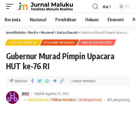
Aa
Beranda
Nasional
Pendidikan
Hukum
Ekonomi
P
JurnalMaluku
>
Berita
>
Nasional
>
Lintas Daerah
>
Gubernur Murad Pimpin Upacara HUT ke-76 RI
LINTAS DAERAH
PILIHAN REDAKSI
UNCATEGORIZED
Gubernur Murad Pimpin Upacara
HUT ke-76 RI
Sebarkan
3 menit membaca
JM01
Publish Agustus 17, 2021
Lintas Daerah
Pilihan Redaksi
Uncategorized
693 pengunjung