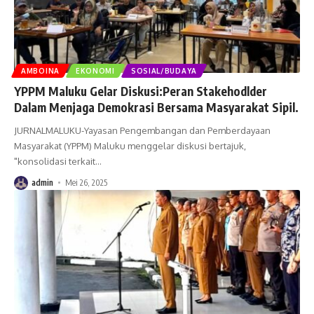
AMBOINA
EKONOMI
SOSIAL/BUDAYA
YPPM Maluku Gelar Diskusi:Peran Stakehodlder
Dalam Menjaga Demokrasi Bersama Masyarakat Sipil.
JURNALMALUKU-Yayasan Pengembangan dan Pemberdayaan
Masyarakat (YPPM) Maluku menggelar diskusi bertajuk,
"konsolidasi terkait
…
admin
Mei 26, 2025