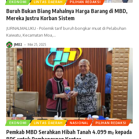
EKONOMI
LINTAS DAERAH
PILIHAN REDAKSI
Buruh Bukan Biang Mahalnya Harga Barang di MBD,
Mereka Justru Korban Sistem
JURNALMALUKU - Polemik tarif buruh bongkar muat di Pelabuhan
Kaiwatu, Kecamatan Moa,
…
JM02
Mei 25, 2025
EKONOMI
LINTAS DAERAH
NASIONAL
PILIHAN REDAKSI
Pemkab MBD Serahkan Hibah Tanah 4.099 m² kepada