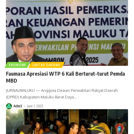
EKONOMI
LINTAS DAERAH
Faumasa Apresiasi WTP 6 Kali Berturut-turut Pemda
MBD
JURNALMALUKU — Anggota Dewan Perwakilan Rakyat Daerah
(DPRD) Kabupaten Maluku Barat Daya
…
Adm3
Juni 1, 2025