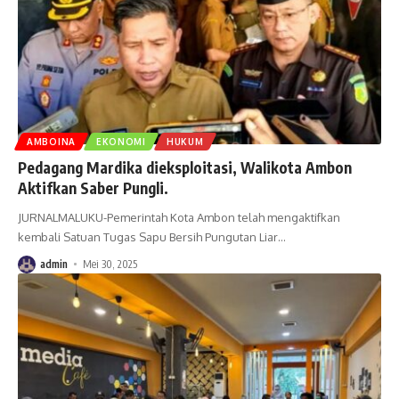
AMBOINA
EKONOMI
HUKUM
Pedagang Mardika dieksploitasi, Walikota Ambon
Aktifkan Saber Pungli.
JURNALMALUKU-Pemerintah Kota Ambon telah mengaktifkan
kembali Satuan Tugas Sapu Bersih Pungutan Liar
…
admin
Mei 30, 2025