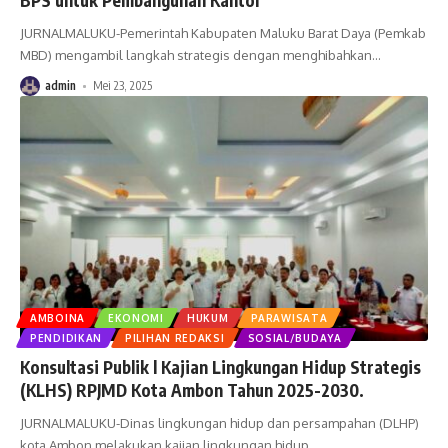
BPS untuk Pembangunan Kantor
JURNALMALUKU-Pemerintah Kabupaten Maluku Barat Daya (Pemkab
MBD) mengambil langkah strategis dengan menghibahkan
…
admin
Mei 23, 2025
AMBOINA
EKONOMI
HUKUM
PARAWISATA
PENDIDIKAN
PILIHAN REDAKSI
SOSIAL/BUDAYA
Konsultasi Publik l Kajian Lingkungan Hidup Strategis
(KLHS) RPJMD Kota Ambon Tahun 2025-2030.
JURNALMALUKU-Dinas lingkungan hidup dan persampahan (DLHP)
kota Ambon melakukan kajian lingkungan hidup
…