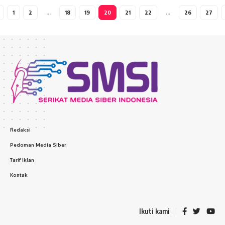
1
2
…
18
19
20
21
22
…
26
27
Redaksi
Pedoman Media Siber
Tarif Iklan
Kontak
Ikuti kami