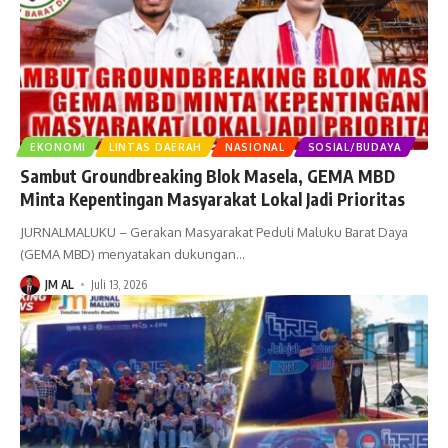
EKONOMI
LINTAS DAERAH
NASIONAL
SOSIAL/BUDAYA
Sambut Groundbreaking Blok Masela, GEMA MBD
Minta Kepentingan Masyarakat Lokal Jadi Prioritas
JURNALMALUKU – Gerakan Masyarakat Peduli Maluku Barat Daya
(GEMA MBD) menyatakan dukungan
…
JM AL
Juli 13, 2026