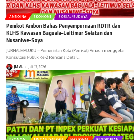
AMBOINA
EKONOMI
SOSIAL/BUDAYA
Pemkot Ambon Bahas Penyempurnaan RDTR dan
KLHS Kawasan Baguala–Leitimur Selatan dan
Nusaniwe–Soya
JURNALMALUKU – Pemerintah Kota (Pemkot) Ambon menggelar
Konsultasi Publik Ke-2 Rencana Detail
…
JM AL
Juli 13, 2026
EKONOMI
LINTAS DAERAH
NASIONAL
PENDIDIKAN