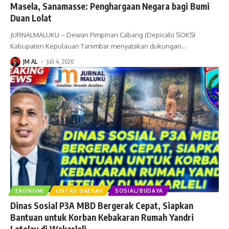
Masela, Sanamasse: Penghargaan Negara bagi Bumi
Duan Lolat
JURNALMALUKU – Dewan Pimpinan Cabang (Depicab) SOKSI
Kabupaten Kepulauan Tanimbar menyatakan dukungan
…
JM AL
Juli 4, 2026
EKONOMI
LINTAS DAERAH
SOSIAL/BUDAYA
Dinas Sosial P3A MBD Bergerak Cepat, Siapkan
Bantuan untuk Korban Kebakaran Rumah Yandri
Letelay di Wakarleli