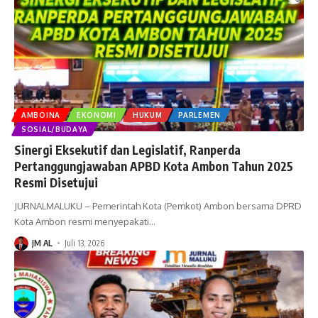
AMBOINA
EKONOMI
HUKUM
PARLEMEN
SOSIAL/BUDAYA
Sinergi Eksekutif dan Legislatif, Ranperda
Pertanggungjawaban APBD Kota Ambon Tahun 2025
Resmi Disetujui
JURNALMALUKU – Pemerintah Kota (Pemkot) Ambon bersama DPRD
Kota Ambon resmi menyepakati
…
JM AL
Juli 13, 2026