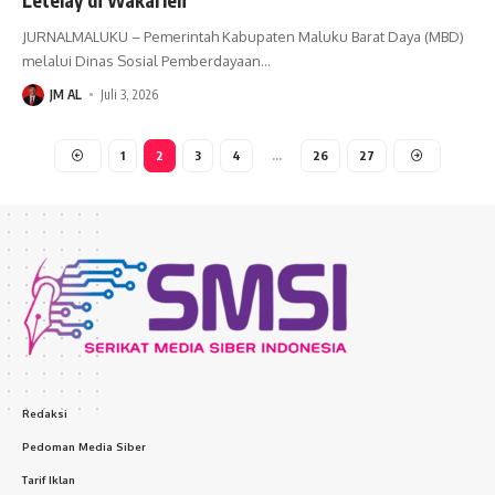
JURNALMALUKU – Pemerintah Kabupaten Maluku Barat Daya (MBD)
melalui Dinas Sosial Pemberdayaan
…
JM AL
Juli 3, 2026
1
2
3
4
…
26
27
Redaksi
Pedoman Media Siber
Tarif Iklan