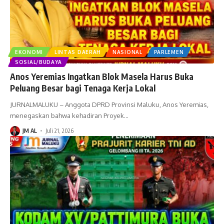
EKONOMI
LINTAS DAERAH
NASIONAL
PARLEMEN
SOSIAL/BUDAYA
Anos Yeremias Ingatkan Blok Masela Harus Buka
Peluang Besar bagi Tenaga Kerja Lokal
JURNALMALUKU – Anggota DPRD Provinsi Maluku, Anos Yeremias,
menegaskan bahwa kehadiran Proyek
…
JM AL
Juli 21, 2026