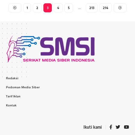
1
2
3
4
5
…
213
214
Redaksi
Pedoman Media Siber
Tarif Iklan
Kontak
Ikuti kami