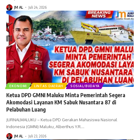
JM AL
Juli 24, 2026
EKONOMI
LINTAS DAERAH
SOSIAL/BUDAYA
Ketua DPD GMNI Maluku Minta Pemerintah Segera
Akomodasi Layanan KM Sabuk Nusantara 87 di
Pelabuhan Luang
JURNALMALUKU – Ketua DPD Gerakan Mahasiswa Nasional
Indonesia (GMNI) Maluku, Alberthus Y.R.
…
JM AL
Juli 23, 2026