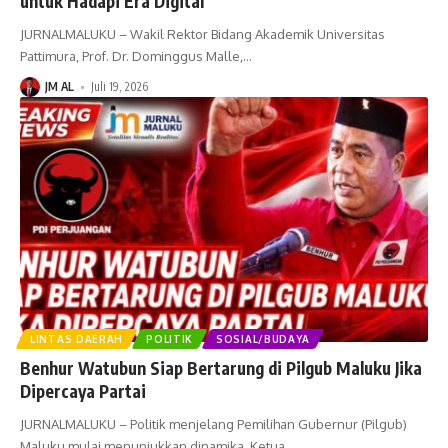
untuk Hadapi Era Digital
JURNALMALUKU – Wakil Rektor Bidang Akademik Universitas
Pattimura, Prof. Dr. Dominggus Malle,
…
JM AL
Juli 19, 2026
LINTAS DAERAH
POLITIK
SOSIAL/BUDAYA
Benhur Watubun Siap Bertarung di Pilgub Maluku Jika
Dipercaya Partai
JURNALMALUKU – Politik menjelang Pemilihan Gubernur (Pilgub)
Maluku mulai menunjukkan dinamika. Ketua
…