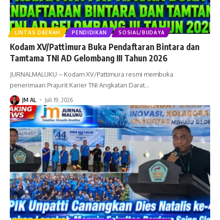
LINTAS DAERAH
PENDIDIKAN
SOSIAL/BUDAYA
Kodam XV/Pattimura Buka Pendaftaran Bintara dan
Tamtama TNI AD Gelombang III Tahun 2026
JURNALMALUKU – Kodam XV/Pattimura resmi membuka
penerimaan Prajurit Karier TNI Angkatan Darat
…
JM AL
Juli 19, 2026