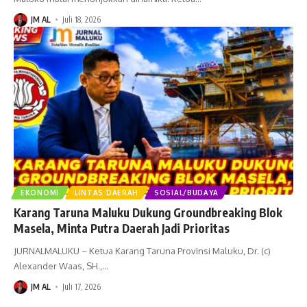
JM AL
Juli 18, 2026
EKONOMI
LINTAS DAERAH
SOSIAL/BUDAYA
Karang Taruna Maluku Dukung Groundbreaking Blok
Masela, Minta Putra Daerah Jadi Prioritas
JURNALMALUKU – Ketua Karang Taruna Provinsi Maluku, Dr. (c)
Alexander Waas, SH.,
…
JM AL
Juli 17, 2026