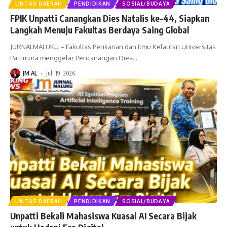
LINTAS DAERAH
PENDIDIKAN
SOSIAL/BUDAYA
FPIK Unpatti Canangkan Dies Natalis ke-44, Siapkan
Langkah Menuju Fakultas Berdaya Saing Global
JURNALMALUKU – Fakultas Perikanan dan Ilmu Kelautan Universitas
Pattimura menggelar Pencanangan Dies
…
JM AL
Juli 19, 2026
LINTAS DAERAH
PENDIDIKAN
SOSIAL/BUDAYA
Unpatti Bekali Mahasiswa Kuasai AI Secara Bijak