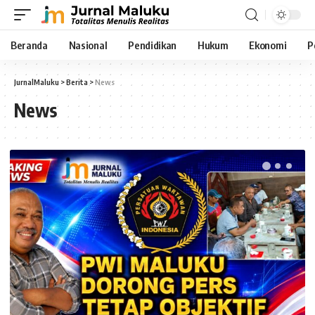
Beranda
Nasional
Pendidikan
Hukum
Ekonomi
P
JurnalMaluku
>
Berita
>
News
News