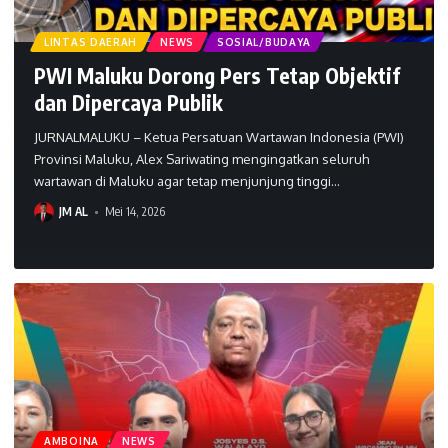
 DAERAH
NEWS
SOSIAL/BUDAYA
aluku Dorong Pers Tetap Objektif
percaya Publik
LUKU – Ketua Persatuan Wartawan Indonesia (PWI)
Maluku, Alex Sariwating mengingatkan seluruh
di Maluku agar tetap menjunjung tinggi
…
Mei 14, 2026
JM AL
Feb
AMBOINA
NEWS