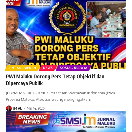
LINTAS DAERAH
NEWS
SOSIAL/BUDAYA
PWI Maluku Dorong Pers Tetap Objektif dan
Dipercaya Publik
JURNALMALUKU – Ketua Persatuan Wartawan Indonesia (PWI)
Provinsi Maluku, Alex Sariwating mengingatkan
…
JM AL
Mei 14, 2026