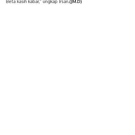
Beta kasih kabar,” ungkap Irsan
.(JM.D)