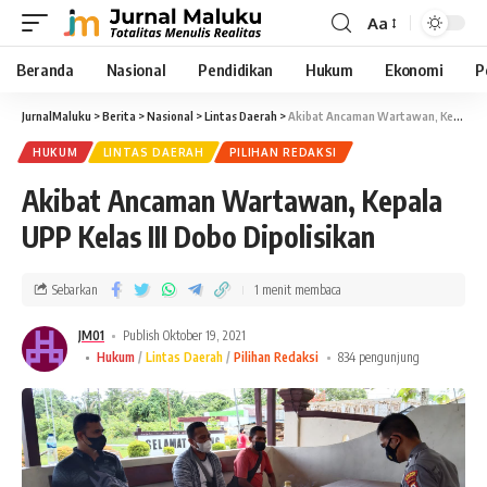
Aa
Beranda
Nasional
Pendidikan
Hukum
Ekonomi
P
JurnalMaluku
>
Berita
>
Nasional
>
Lintas Daerah
>
Akibat Ancaman Wartawan, Kepala UPP Kelas III Dobo Dipolisikan
HUKUM
LINTAS DAERAH
PILIHAN REDAKSI
Akibat Ancaman Wartawan, Kepala
UPP Kelas III Dobo Dipolisikan
Sebarkan
1 menit membaca
JM01
Publish Oktober 19, 2021
Hukum
Lintas Daerah
Pilihan Redaksi
834 pengunjung