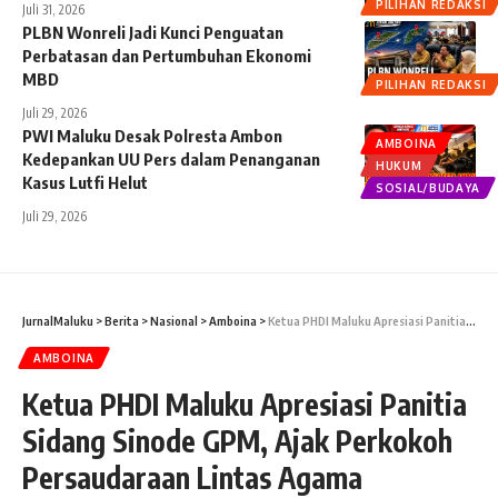
PILIHAN REDAKSI
Juli 31, 2026
PLBN Wonreli Jadi Kunci Penguatan
Perbatasan dan Pertumbuhan Ekonomi
MBD
PILIHAN REDAKSI
Juli 29, 2026
PWI Maluku Desak Polresta Ambon
AMBOINA
Kedepankan UU Pers dalam Penanganan
HUKUM
Kasus Lutfi Helut
SOSIAL/BUDAYA
Juli 29, 2026
JurnalMaluku
>
Berita
>
Nasional
>
Amboina
>
Ketua PHDI Maluku Apresiasi Panitia Sidang Sinode GPM, Ajak Perkokoh Persaudaraan Lintas Agama
AMBOINA
Ketua PHDI Maluku Apresiasi Panitia
Sidang Sinode GPM, Ajak Perkokoh
Persaudaraan Lintas Agama