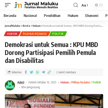
Aa
Beranda
Nasional
Pendidikan
Hukum
Ekonomi
P
JurnalMaluku
>
Berita
>
Hukum
>
Demokrasi untuk Semua : KPU MBD Dorong Partisipasi Pemilih Pemula dan Disabilitas
HUKUM
PILIHAN REDAKSI
POLITIK
Demokrasi untuk Semua : KPU MBD
Dorong Partisipasi Pemilih Pemula
dan Disabilitas
Sebarkan
2 menit membaca
Adm3
Publish Oktober 10, 2025
Hukum
Pilihan Redaksi
Politik
804 pengunjung