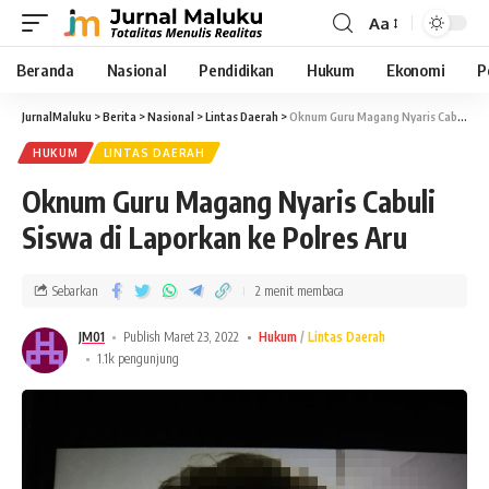
Aa
Beranda
Nasional
Pendidikan
Hukum
Ekonomi
P
JurnalMaluku
>
Berita
>
Nasional
>
Lintas Daerah
>
Oknum Guru Magang Nyaris Cabuli Siswa di Laporkan ke Polres Aru
HUKUM
LINTAS DAERAH
Oknum Guru Magang Nyaris Cabuli
Siswa di Laporkan ke Polres Aru
Sebarkan
2 menit membaca
JM01
Publish Maret 23, 2022
Hukum
Lintas Daerah
1.1k pengunjung