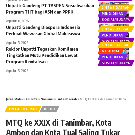
Unpatti Gandeng PT TASPEN Sosialisasikan
LINTAS DAERAH
Program THT bagi ASN dan PPPK
PENDIDIKAN
SOSIAL/BUDAYA
Agustus 6, 2026
Unpatti Gandeng Diaspora Indonesia
LINTAS DAERAH
Perkuat Wawasan Global Mahasiswa
PENDIDIKAN
SOSIAL/BUDAYA
Agustus 5, 2026
LINTAS DAERAH
Rektor Unpatti Tegaskan Komitmen
NASIONAL
Tingkatkan Mutu Pendidikan Lewat
PENDIDIKAN
Program Revitalisasi
SOSIAL/BUDAYA
Agustus 5, 2026
JurnalMaluku
>
Berita
>
Nasional
>
Lintas Daerah
>
MTQ ke XXIX di Tanimbar, Kota Ambon dan Kota Tual Saling Tukar Posisi Juara Lomba Fahmil Qur’an
LINTAS DAERAH
RELIGI
MTQ ke XXIX di Tanimbar, Kota
Ambon dan Kota Tual Saling Tukar