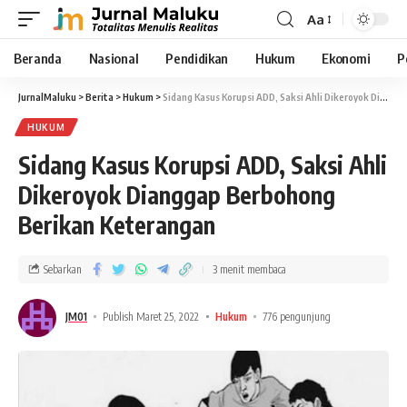
Aa
Beranda
Nasional
Pendidikan
Hukum
Ekonomi
P
JurnalMaluku
>
Berita
>
Hukum
>
Sidang Kasus Korupsi ADD, Saksi Ahli Dikeroyok Dianggap Berbohong Berikan Keterangan
HUKUM
Sidang Kasus Korupsi ADD, Saksi Ahli
Dikeroyok Dianggap Berbohong
Berikan Keterangan
Sebarkan
3 menit membaca
JM01
Publish Maret 25, 2022
Hukum
776 pengunjung