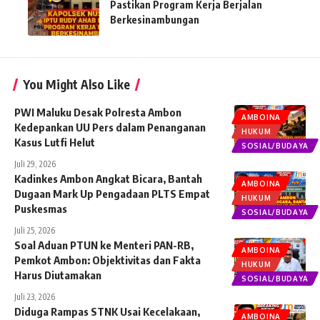
Pastikan Program Kerja Berjalan
Berkesinambungan
You Might Also Like
PWI Maluku Desak Polresta Ambon
AMBOINA
Kedepankan UU Pers dalam Penanganan
HUKUM
Kasus Lutfi Helut
SOSIAL/BUDAYA
Juli 29, 2026
Kadinkes Ambon Angkat Bicara, Bantah
AMBOINA
Dugaan Mark Up Pengadaan PLTS Empat
HUKUM
Puskesmas
SOSIAL/BUDAYA
Juli 25, 2026
Soal Aduan PTUN ke Menteri PAN-RB,
AMBOINA
Pemkot Ambon: Objektivitas dan Fakta
HUKUM
Harus Diutamakan
SOSIAL/BUDAYA
Juli 23, 2026
Diduga Rampas STNK Usai Kecelakaan,
AMBOINA