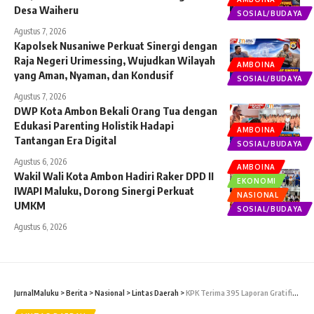
Desa Waiheru
SOSIAL/BUDAYA
Agustus 7, 2026
Kapolsek Nusaniwe Perkuat Sinergi dengan
Raja Negeri Urimessing, Wujudkan Wilayah
AMBOINA
yang Aman, Nyaman, dan Kondusif
SOSIAL/BUDAYA
Agustus 7, 2026
DWP Kota Ambon Bekali Orang Tua dengan
Edukasi Parenting Holistik Hadapi
AMBOINA
Tantangan Era Digital
SOSIAL/BUDAYA
Agustus 6, 2026
AMBOINA
Wakil Wali Kota Ambon Hadiri Raker DPD II
EKONOMI
IWAPI Maluku, Dorong Sinergi Perkuat
NASIONAL
UMKM
SOSIAL/BUDAYA
Agustus 6, 2026
JurnalMaluku
>
Berita
>
Nasional
>
Lintas Daerah
>
KPK Terima 395 Laporan Gratifikasi Selama Hari Raya Idul Fitri