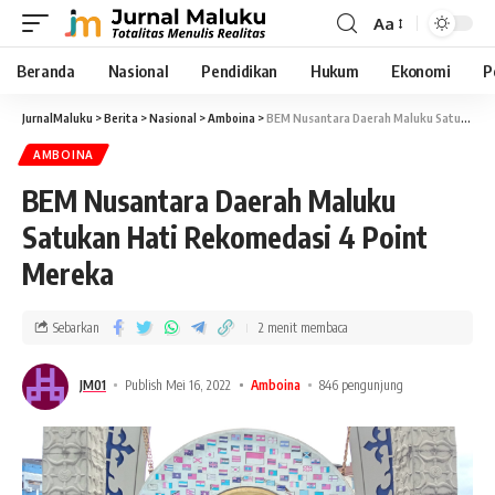
Aa
Beranda
Nasional
Pendidikan
Hukum
Ekonomi
P
JurnalMaluku
>
Berita
>
Nasional
>
Amboina
>
BEM Nusantara Daerah Maluku Satukan Hati Rekomedasi 4 Point Mereka
AMBOINA
BEM Nusantara Daerah Maluku
Satukan Hati Rekomedasi 4 Point
Mereka
Sebarkan
2 menit membaca
JM01
Publish Mei 16, 2022
Amboina
846 pengunjung