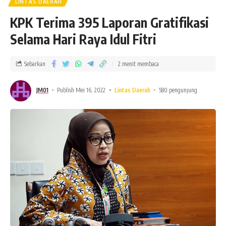
LINTAS DAERAH
KPK Terima 395 Laporan Gratifikasi
Selama Hari Raya Idul Fitri
Sebarkan
2 menit membaca
JM01
Publish Mei 16, 2022
Lintas Daerah
580 pengunjung