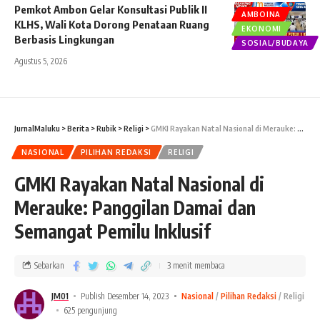
Pemkot Ambon Gelar Konsultasi Publik II
AMBOINA
KLHS, Wali Kota Dorong Penataan Ruang
EKONOMI
Berbasis Lingkungan
SOSIAL/BUDAYA
Agustus 5, 2026
JurnalMaluku
>
Berita
>
Rubik
>
Religi
>
GMKI Rayakan Natal Nasional di Merauke: Panggilan Damai dan Semangat Pemilu Inklusif
NASIONAL
PILIHAN REDAKSI
RELIGI
GMKI Rayakan Natal Nasional di
Merauke: Panggilan Damai dan
Semangat Pemilu Inklusif
Sebarkan
3 menit membaca
JM01
Publish Desember 14, 2023
Nasional
Pilihan Redaksi
Religi
625 pengunjung