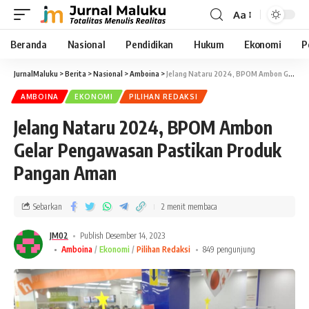
Aa
Beranda
Nasional
Pendidikan
Hukum
Ekonomi
P
JurnalMaluku
>
Berita
>
Nasional
>
Amboina
>
Jelang Nataru 2024, BPOM Ambon Gelar Pengawasan Pastikan Produk Pangan Aman
AMBOINA
EKONOMI
PILIHAN REDAKSI
Jelang Nataru 2024, BPOM Ambon
Gelar Pengawasan Pastikan Produk
Pangan Aman
Sebarkan
2 menit membaca
JM02
Publish Desember 14, 2023
Amboina
Ekonomi
Pilihan Redaksi
849 pengunjung