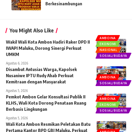
Berkesinambungan
You Might Also Like
AMBOINA
Wakil Wali Kota Ambon Hadiri Raker DPD II
EKONOMI
IWAPI Maluku, Dorong Sinergi Perkuat
NASIONAL
UMKM
SOSIAL/BUDAYA
Agustus 6, 2026
Disambut Antusias Warga, Kapolsek
Nusaniwe IPTU Rudy Ahab Perkuat
AMBOINA
Kemitraan dengan Masyarakat
SOSIAL/BUDAYA
Agustus 5, 2026
Pemkot Ambon Gelar Konsultasi Publik II
AMBOINA
KLHS, Wali Kota Dorong Penataan Ruang
EKONOMI
Berbasis Lingkungan
SOSIAL/BUDAYA
Agustus 5, 2026
Wali Kota Ambon Resmikan Peletakan Batu
Pertama Kantor BPD GBI Maluku, Perkuat
AMBOINA