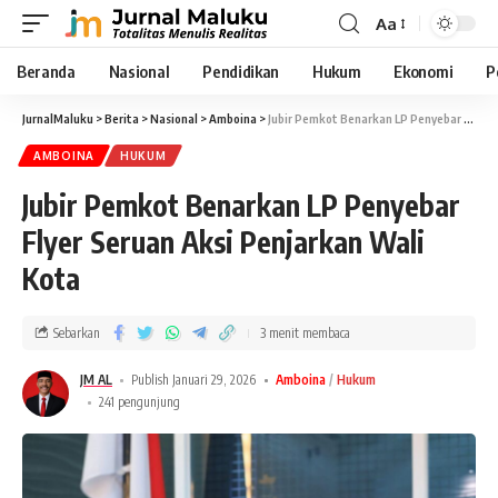
Aa
Beranda
Nasional
Pendidikan
Hukum
Ekonomi
P
JurnalMaluku
>
Berita
>
Nasional
>
Amboina
>
Jubir Pemkot Benarkan LP Penyebar Flyer Seruan Aksi Penjarkan Wali Kota
AMBOINA
HUKUM
Jubir Pemkot Benarkan LP Penyebar
Flyer Seruan Aksi Penjarkan Wali
Kota
Sebarkan
3 menit membaca
JM AL
Publish Januari 29, 2026
Amboina
Hukum
241 pengunjung