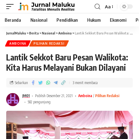
Aa
Beranda
Nasional
Pendidikan
Hukum
Ekonomi
P
JurnalMaluku
>
Berita
>
Nasional
>
Amboina
>
Lantik Sekkot Baru Pesan Walikota: Kita Harus Melayani Bukan Dilayani
AMBOINA
PILIHAN REDAKSI
Lantik Sekkot Baru Pesan Walikota:
Kita Harus Melayani Bukan Dilayani
Sebarkan
3 menit membaca
JM01
Publish Desember 21, 2021
Amboina
Pilihan Redaksi
582 pengunjung