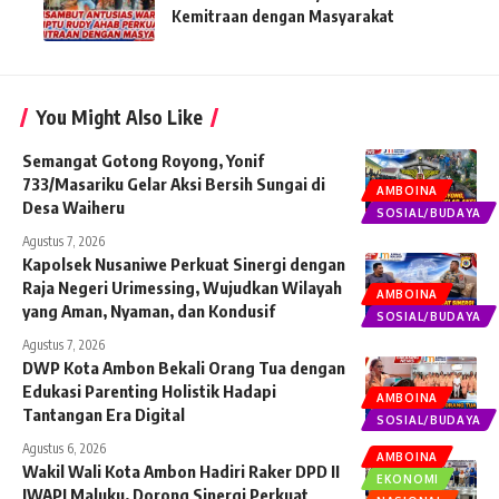
Kemitraan dengan Masyarakat
You Might Also Like
Semangat Gotong Royong, Yonif
733/Masariku Gelar Aksi Bersih Sungai di
AMBOINA
Desa Waiheru
SOSIAL/BUDAYA
Agustus 7, 2026
Kapolsek Nusaniwe Perkuat Sinergi dengan
Raja Negeri Urimessing, Wujudkan Wilayah
AMBOINA
yang Aman, Nyaman, dan Kondusif
SOSIAL/BUDAYA
Agustus 7, 2026
DWP Kota Ambon Bekali Orang Tua dengan
Edukasi Parenting Holistik Hadapi
AMBOINA
Tantangan Era Digital
SOSIAL/BUDAYA
Agustus 6, 2026
AMBOINA
Wakil Wali Kota Ambon Hadiri Raker DPD II
EKONOMI
IWAPI Maluku, Dorong Sinergi Perkuat