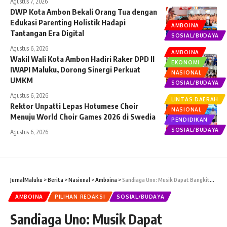
Agustus 7, 2026
DWP Kota Ambon Bekali Orang Tua dengan
Edukasi Parenting Holistik Hadapi
AMBOINA
Tantangan Era Digital
SOSIAL/BUDAYA
Agustus 6, 2026
AMBOINA
Wakil Wali Kota Ambon Hadiri Raker DPD II
EKONOMI
IWAPI Maluku, Dorong Sinergi Perkuat
NASIONAL
UMKM
SOSIAL/BUDAYA
Agustus 6, 2026
LINTAS DAERAH
Rektor Unpatti Lepas Hotumese Choir
NASIONAL
Menuju World Choir Games 2026 di Swedia
PENDIDIKAN
SOSIAL/BUDAYA
Agustus 6, 2026
JurnalMaluku
>
Berita
>
Nasional
>
Amboina
>
Sandiaga Uno: Musik Dapat Bangkitkan Imun Tubuh
AMBOINA
PILIHAN REDAKSI
SOSIAL/BUDAYA
Sandiaga Uno: Musik Dapat