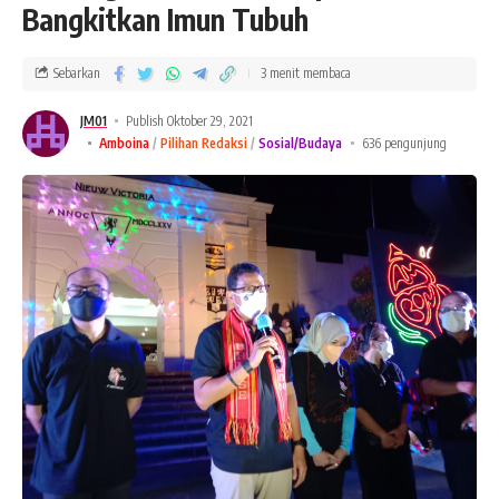
Bangkitkan Imun Tubuh
Sebarkan
3 menit membaca
JM01
Publish Oktober 29, 2021
Amboina
Pilihan Redaksi
Sosial/Budaya
636 pengunjung