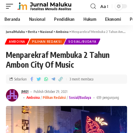
Aa
Beranda
Nasional
Pendidikan
Hukum
Ekonomi
P
JurnalMaluku
>
Berita
>
Nasional
>
Amboina
>
Menparekraf Membuka 2 Tahun Ambon City Of Music
AMBOINA
PILIHAN REDAKSI
SOSIAL/BUDAYA
Menparekraf Membuka 2 Tahun
Ambon City Of Music
Sebarkan
3 menit membaca
JM01
Publish Oktober 29, 2021
Amboina
Pilihan Redaksi
Sosial/Budaya
659 pengunjung