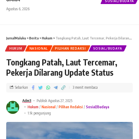
SOSIAL/BUDAYA
Agustus 6, 2026
JurnalMaluku
>
Berita
>
Hukum
>
Tongkang Patah, Laut Tercemar, Pekerja Dilarang Update Status
HUKUM
NASIONAL
PILIHAN REDAKSI
SOSIAL/BUDAYA
Tongkang Patah, Laut Tercemar,
Pekerja Dilarang Update Status
Sebarkan
3 menit membaca
Adm3
Publish Agustus 27, 2025
Hukum
Nasional
Pilihan Redaksi
Sosial/Budaya
1.1k pengunjung