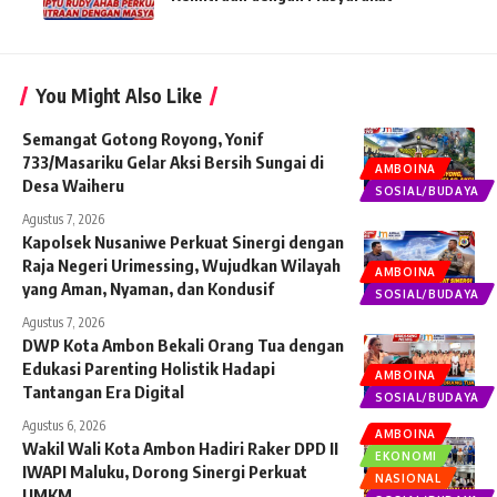
You Might Also Like
Semangat Gotong Royong, Yonif
733/Masariku Gelar Aksi Bersih Sungai di
AMBOINA
Desa Waiheru
SOSIAL/BUDAYA
Agustus 7, 2026
Kapolsek Nusaniwe Perkuat Sinergi dengan
Raja Negeri Urimessing, Wujudkan Wilayah
AMBOINA
yang Aman, Nyaman, dan Kondusif
SOSIAL/BUDAYA
Agustus 7, 2026
DWP Kota Ambon Bekali Orang Tua dengan
Edukasi Parenting Holistik Hadapi
AMBOINA
Tantangan Era Digital
SOSIAL/BUDAYA
Agustus 6, 2026
AMBOINA
Wakil Wali Kota Ambon Hadiri Raker DPD II
EKONOMI
IWAPI Maluku, Dorong Sinergi Perkuat
NASIONAL
UMKM