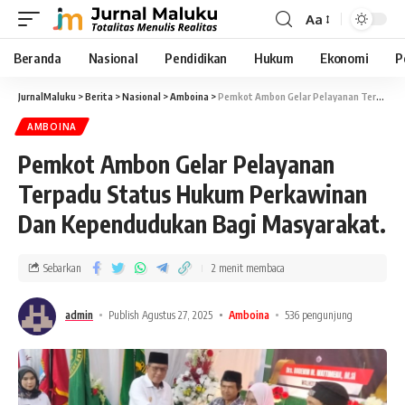
Aa
Beranda
Nasional
Pendidikan
Hukum
Ekonomi
P
JurnalMaluku
>
Berita
>
Nasional
>
Amboina
>
Pemkot Ambon Gelar Pelayanan Terpadu Status Hukum Perkawinan Dan Kependudukan Bagi Masyarakat.
AMBOINA
Pemkot Ambon Gelar Pelayanan
Terpadu Status Hukum Perkawinan
Dan Kependudukan Bagi Masyarakat.
Sebarkan
2 menit membaca
admin
Publish Agustus 27, 2025
Amboina
536 pengunjung