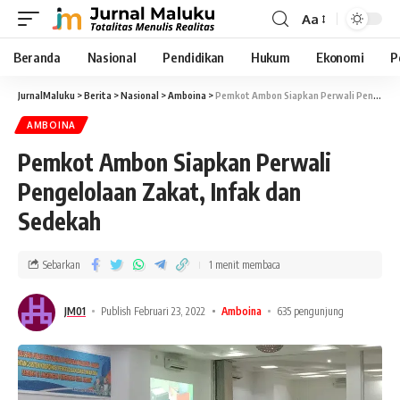
Aa
Beranda
Nasional
Pendidikan
Hukum
Ekonomi
P
JurnalMaluku
>
Berita
>
Nasional
>
Amboina
>
Pemkot Ambon Siapkan Perwali Pengelolaan Zakat, Infak dan Sedekah
AMBOINA
Pemkot Ambon Siapkan Perwali
Pengelolaan Zakat, Infak dan
Sedekah
Sebarkan
1 menit membaca
JM01
Publish Februari 23, 2022
Amboina
635 pengunjung