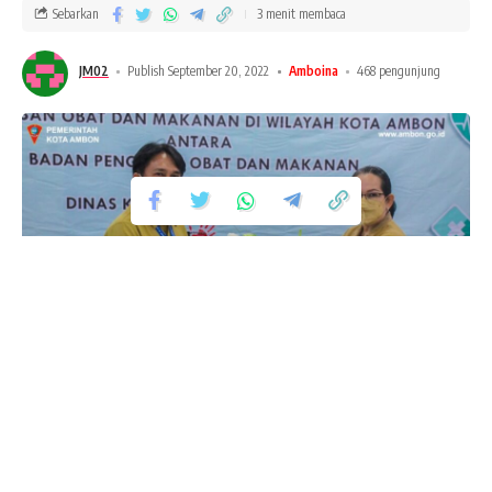
Sebarkan
3 menit membaca
JM02
Publish September 20, 2022
Amboina
468 pengunjung