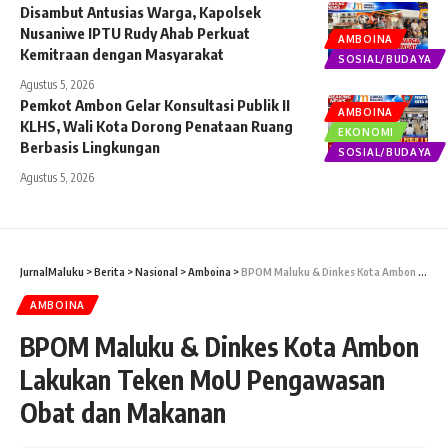
Disambut Antusias Warga, Kapolsek
Nusaniwe IPTU Rudy Ahab Perkuat
AMBOINA
Kemitraan dengan Masyarakat
SOSIAL/BUDAYA
Agustus 5, 2026
Pemkot Ambon Gelar Konsultasi Publik II
AMBOINA
KLHS, Wali Kota Dorong Penataan Ruang
EKONOMI
Berbasis Lingkungan
SOSIAL/BUDAYA
Agustus 5, 2026
JurnalMaluku
>
Berita
>
Nasional
>
Amboina
>
BPOM Maluku & Dinkes Kota Ambon Lakukan Teken MoU Pengawasan Obat dan Makanan
AMBOINA
BPOM Maluku & Dinkes Kota Ambon
Lakukan Teken MoU Pengawasan
Obat dan Makanan