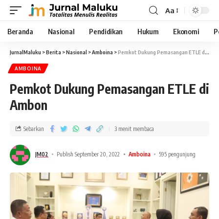
Aa
Beranda
Nasional
Pendidikan
Hukum
Ekonomi
P
JurnalMaluku
>
Berita
>
Nasional
>
Amboina
>
Pemkot Dukung Pemasangan ETLE di Ambon
AMBOINA
Pemkot Dukung Pemasangan ETLE di
Ambon
Sebarkan
3 menit membaca
JM02
Publish September 20, 2022
Amboina
595 pengunjung