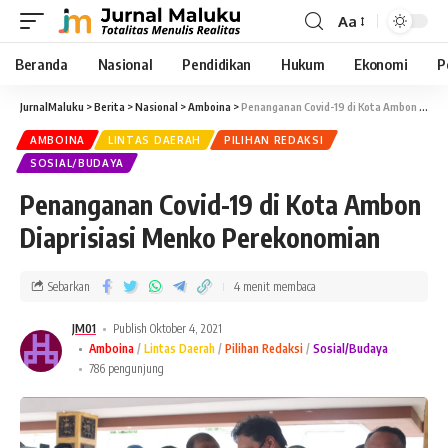
Aa
Beranda
Nasional
Pendidikan
Hukum
Ekonomi
P
JurnalMaluku
>
Berita
>
Nasional
>
Amboina
>
Penanganan Covid-19 di Kota Ambon Diaprisiasi Menko Perekonomian
AMBOINA
LINTAS DAERAH
PILIHAN REDAKSI
SOSIAL/BUDAYA
Penanganan Covid-19 di Kota Ambon
Diaprisiasi Menko Perekonomian
Sebarkan
4 menit membaca
JM01
Publish Oktober 4, 2021
Amboina
Lintas Daerah
Pilihan Redaksi
Sosial/Budaya
786 pengunjung