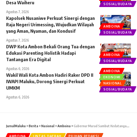
Desa Waiheru
SOSIAL/BUDAYA
Agustus 7, 2026
Kapolsek Nusaniwe Perkuat Sinergi dengan
Raja Negeri Urimessing, Wujudkan Wilayah
AMBOINA
yang Aman, Nyaman, dan Kondusif
SOSIAL/BUDAYA
Agustus 7, 2026
DWP Kota Ambon Bekali Orang Tua dengan
Edukasi Parenting Holistik Hadapi
AMBOINA
Tantangan Era Digital
SOSIAL/BUDAYA
Agustus 6, 2026
AMBOINA
Wakil Wali Kota Ambon Hadiri Raker DPD II
EKONOMI
IWAPI Maluku, Dorong Sinergi Perkuat
NASIONAL
UMKM
SOSIAL/BUDAYA
Agustus 6, 2026
JurnalMaluku
>
Berita
>
Nasional
>
Amboina
>
Gubernur Murad Sambut Kedatangan Menko Airlangga Hartarto di Kota Ambon
AMBOINA
LINTAS DAERAH
PILIHAN REDAKSI